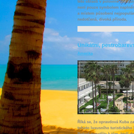
této oblasti v polovině 19. sto
není pouze symbolem naplněn
a místem působení nejpopulárn
nedotčená, divoká příroda.
Unikátní, pestrobare
Amerika
Říká se, že opravdová Kuba za
tohoto luxusního turistického l
Pokud nepatříte k těm, kteří d