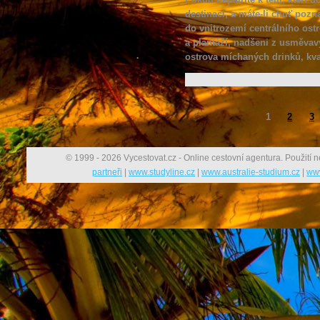
destinací, a máte-li chuť pozn
do vnitrozemí centrálního ost
a plantáží, nadšeni z usměvav
ostrova míchaných drinků, kval
1
2
3
© 1999 - 2026 Vycestovat.cz - Online cestovní agentura. Použití n
partneři
|
www.studyline.cz
|
www.australie-studium.cz
|
www