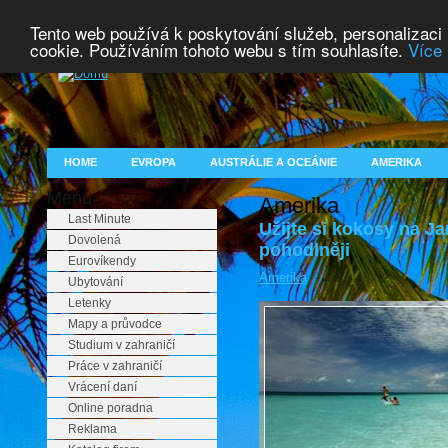
Tento web používá k poskytování služeb, personalizaci
cookie. Používáním tohoto webu s tím souhlasíte.
Více 
HOME
EVROPA
AUSTRÁLIE A OCEÁNIE
AMERIKA
Menu
Amerika
Last Minute
Užijte si kokosy na Ja
Dovolená
pohodlněji
Eurovíkendy
Amerika
Ubytování
Letenky
Mapy a průvodce
Studium v zahraničí
Práce v zahraničí
Vrácení daní
Online poradna
Reklama