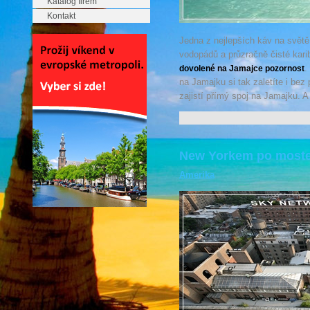
Katalog firem
Kontakt
Jedna z nejlepších káv na světě
vodopádů a průzračně čisté kari
.
dovolené na Jamajce pozornost
na Jamajku si tak zaletíte i bez
zajistí přímý spoj na Jamajku. 
New Yorkem po most
Amerika