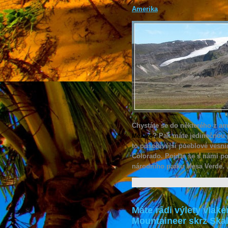
Amerika
Chystáte se do některého z am
? Pak máte jedinečnou p
Mexiko
to působivější pueblové vesni
Colorado. Pojďte se s námi pod
národního parku Mesa Verde.
Máte rádi výlety vlak
Mountaineer skrz Skal