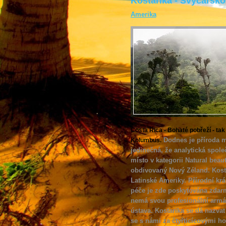
Kostarika - Švýcarsko
Amerika
Costa Rica - Bohaté pobřeží - tak 
Dodnes je příroda m
Kolumbus.
jedinečná, že analytická spole
místo v kategorii Natural beaut
obdivovaný Nový Zéland. Kost
Latinské Ameriky. Přírodní kr
péče je zde poskytována zdarm
nemá svou profesionální armád
ústava. Kostarika se dá nazvat
se s námi za čtyřticícovými h