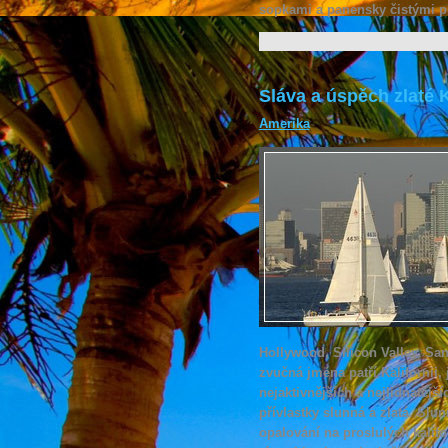
sopkami a panensky čistými p
Sláva a úspěch zlaté K
Amerika
Hollywood, Silicon Valley, Sa
zvučná jména patří Kalifornii
nejaktivnějších a nejlidnatější
přívlastky slunná a zlatá. Slu
opalování na proslulých kalifo