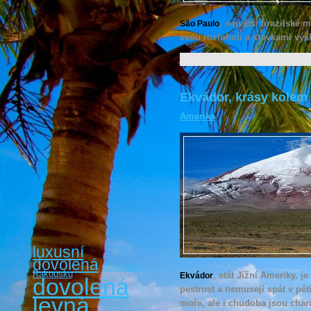
, největší brazilské 
São Paulo
svou rozlohou a stovkami výš
Ekvádor, krásy kolem
Amerika
luxusní
dovolená
dovolená v
Rakousku
, stát Jižní Ameriky, je
Ekvádor
dovolená
pestrost a nemusejí spát v pět
levná
moře, ale i chudoba jsou chara