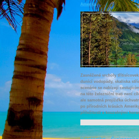
Amerika
Zasněžené vrcholy třítisícovek
dunící vodopády, skaliska stří
scenérie se nabízejí cestujíc
na této železniční trati není c
ale samotná projížďka úchvatn
po přírodních krásách Ameriky
příležitosti a kouzelnými hora