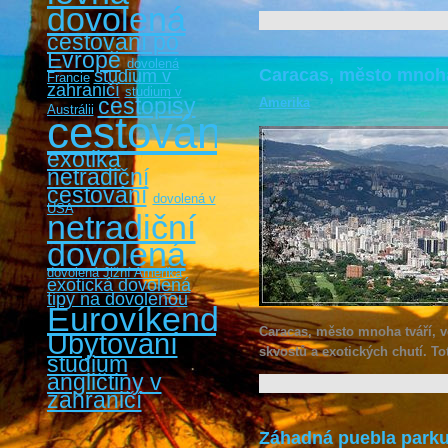
dovolená
cestovaní po
Evropě
dovolená
Caracas, město mnoha
studium v
Francie
zahraničí
studium v
cestopisy
Amerika
Austrálii
cestování
exotika
netradiční
cestování
dovolená v
USA
netradiční
dovolená
dovolená Jižní Amerika
exotická dovolená
tipy na dovolenou
Eurovíkendy
Caracas, město mnoha tváří, ve
Ubytování
skvostů a exotických chutí. To
studium
angličtiny v
zahraničí
Záhadná puebla park