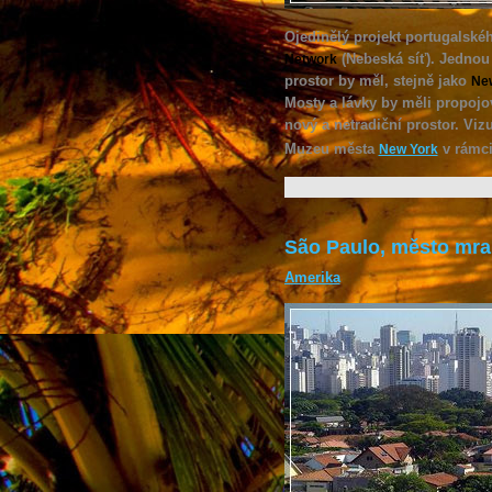
Ojedinělý projekt portugalské
(Nebeská síť). Jednou 
Network
prostor by měl, stejně jako
Ne
Mosty a lávky by měli propojov
nový a netradiční prostor. Vizu
Muzeu města
v rámci
New York
São Paulo, město mr
Amerika