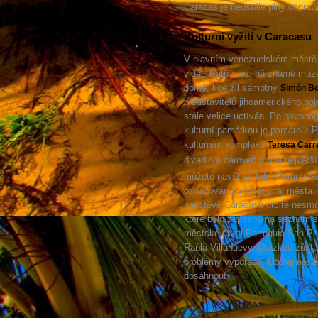
Caracas je neustále plný doprav
Kulturní vyžití v Caracasu
V hlavním venezuelském městě s
vidět. Patří mezi ně známé mu
domě, kde žil samotný
Simón Bo
představitelů jihoamerického bo
stále velice uctíván. Po osvobod
kulturní památkou je památník P
kulturním komplexu
Teresa Carr
divadlo a zároveň druhé největší
můžete navštívit také Parque Ge
označován za zelený ráj města. M
návštěvě Caracasu určitě nesmí
které bylo zapsáno na seznam 
městské čtvrti Parroquia San Pe
Raúla Villanuevy. Otázkou zůstá
problémy vypořádá. Doufejme, že 
dosáhnout.