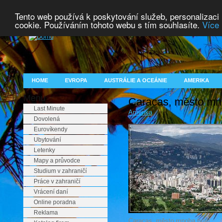
Tento web používá k poskytování služeb, personalizaci
cookie. Používáním tohoto webu s tím souhlasíte.
Více 
HOME
EVROPA
AUSTRÁLIE A OCEÁNIE
AMERIKA
Menu
Caracas, město mno
Last Minute
Amerika
Dovolená
Eurovíkendy
Ubytování
Letenky
Mapy a průvodce
Studium v zahraničí
Práce v zahraničí
Vrácení daní
Online poradna
Reklama
Caracas, město mnoha tváří