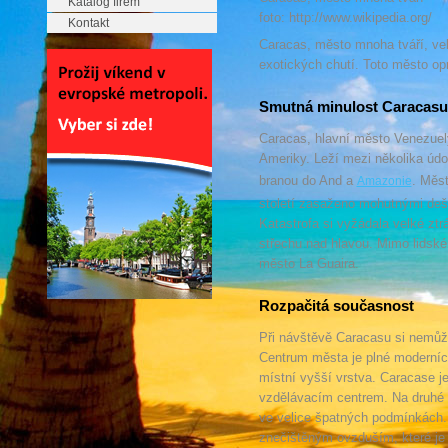
Katalog firem
foto: http://www.wikipedia.org/
Kontakt
Caracas, město mnoha tváří, velk
exotických chutí. Toto město op
Smutná minulost Caracasu
Caracas, hlavní město Venezuely
Ameriky. Leží mezi několika údo
branou do And a
. Měst
Amazonie
století zasaženo mohutnými dešt
Katastrofa si vyžádala velké ztrát
střechu nad hlavou. Mimo lidské
město La Guaira.
Rozpačitá současnost
Při návštěvě Caracasu si nemůže
Centrum města je plné moderních 
místní vyšší vrstva. Caracase je
vzdělávacím centrem. Na druhé st
ve velice špatných podmínkách. 
znečištěným ovzduším, které je