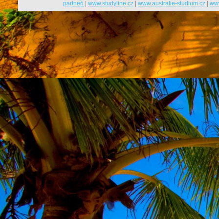
partneři
|
www.studyline.cz
|
www.australie-studium.cz
|
www