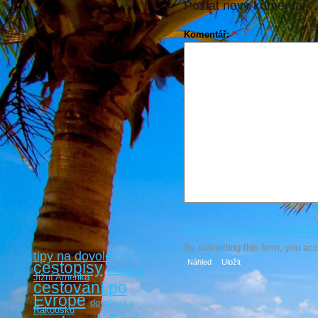
Poslat nový komentář
Komentář:
*
Více informací o možnostech fo
By submitting this form, you ac
tipy na dovolenou
cestopisy
dovolená
Jižní Amerika
cestovaní po
Evropě
dovolená v
Rakousku