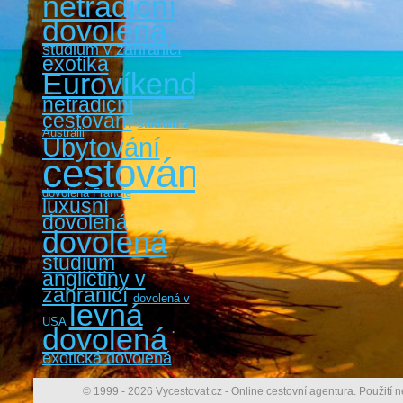
netradiční
dovolená
studium v zahraničí
exotika
Eurovíkendy
netradiční
cestování
studium v
Austrálii
Ubytování
cestování
dovolená Francie
luxusní
dovolená
dovolená
studium
angličtiny v
zahraničí
dovolená v
levná
USA
dovolená
exotická dovolená
© 1999 - 2026 Vycestovat.cz - Online cestovní agentura. Použití n