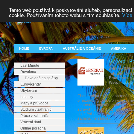
Tento web používá k poskytování služeb, personalizaci
cookie. Používáním tohoto webu s tím souhlasíte.
Více 
HOME
EVROPA
AUSTRÁLIE A OCEÁNIE
AMERIKA
Menu
Generali Po
Last Minute
Adresa:
Běleh
Dovolená
Telefon:
244 1
Email:
servis
Dovolená na splátky
Web:
http://w
Eurovíkendy
Ubytování
Chcete objet svět, nebo raději j
Letenky
omezovat. Stojíme při vás. Jsm
Mapy a průvodce
cestovním pojištěním vás nic 
zdravotních obtíží, ztráty zava
Studium v zahraničí
pojištění online a můžete vyrazi
Práce v zahraničí
zábava, ne starost.
Vrácení daní
Online poradna
STUDYLINE