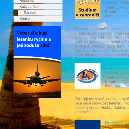
Reklama
Adresa:
Uhelný
Katalog firem
Telefon:
+420 
Email:
praha@
Partneři
Web:
www.Stu
Kontakt
Studium v zahraničí - jazykové k
střední školy v zahraničí, au pai
slevové karty ISIC / ALIVE / ITI
studium, práce a cestování v Aus
Austrálie, Velká Británie, Irsk
Německo, Rakousko, Španělsko, 
důraz na profesionální a osobní 
Asiana, spol
Adresa:
Velflí
Telefon:
+420 
Email:
info@a
Web:
http://w
Zajišťujeme levné letenky a nyní
rezervace i low-cost letenek. Pr
hotelů a víz do Ruska. Nabídka 
zahraničí.
Booking.co