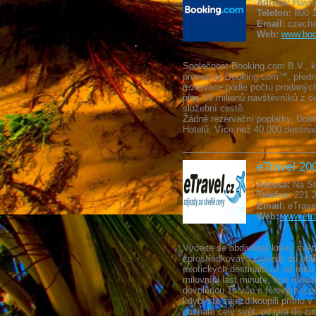
Adresa:
Havlí
Telefon:
800 1
Email:
czech@
Web:
www.boo
Společnost Booking.com B.V., kte
provozuje Booking.com™, přední 
rezervace podle počtu prodaných
přes 30 milionů návštěvníků z cel
služební cestě.
Žádné rezervační poplatky. Dost
Hotelů. Více než 40 000 destina
eTravel 2004
Adresa:
Na Str
Telefon:
221 2
Email:
eTrave
Web:
www.etr
Vydejte se obdivovat krásy světa
zprostředkovává zájezdy do obl
exotických destinací už od roku
milovníci last minute, first minute
dovolenou.To vše s férovým a př
kdybyste zájezd koupili přímo v 
poznáte celý svět, od jara do zi