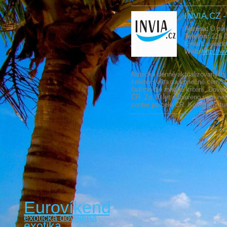
INVIA.CZ - 
Adresa:
U půj
Telefon:
226 0
Email:
poradc
Web:
http://w
Nabídka denně aktualizovaných 
celého světa za konečné ceny. 
řadíme dle mnoha kritérií. Dovo
ČR. Za 10 let odbaveno více než 
center po celé ČR. Kompletní tur
1
2
Eurovíkendy
exotická dovolená
exotika