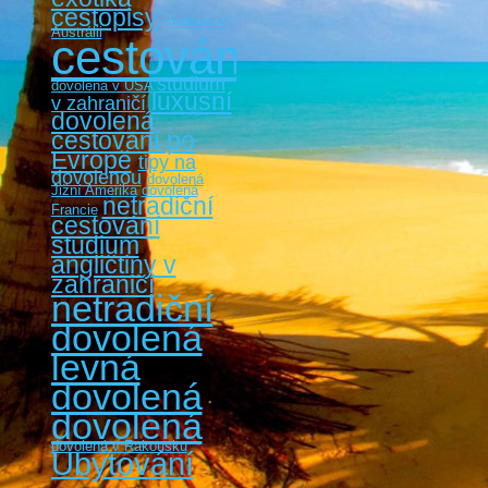
cestopisy
studium v
Austrálii
cestování
studium
dovolená v USA
luxusní
v zahraničí
dovolená
cestovaní po
Evropě
tipy na
dovolenou
dovolená
Jižní Amerika
dovolená
netradiční
Francie
cestování
studium
angličtiny v
zahraničí
netradiční
dovolená
levná
dovolená
dovolená
dovolená v Rakousku
Ubytování