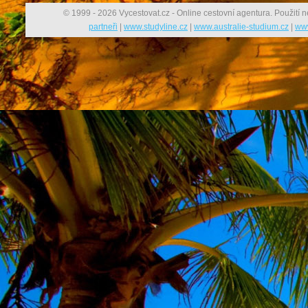
© 1999 - 2026 Vycestovat.cz - Online cestovní agentura. Použití n
partneři
|
www.studyline.cz
|
www.australie-studium.cz
|
www