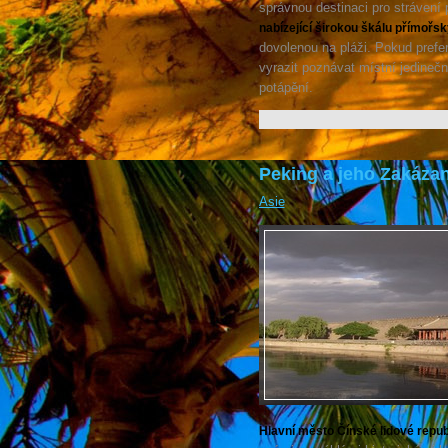
správnou destinaci pro stráven
nabízející širokou škálu přímořsk
dovolenou na pláži. Pokud prefe
vyrazit poznávat místní jedineč
potápění.
Peking a jeho Zakáza
Asie
Hlavní město Čínské lidové repub