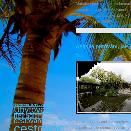
Maledivy jsou symbolem luxusní 
souostroví přes 931 000 turistů 
ještě vyšší. Souostroví 1190 k
opravdu co nabídnout.
Asijské putování, jak 
Asie
dovolená Jižní Amerika
Ubytování
netradiční
cestování
Do asijských zemí se pobytové z
cestování
chcete užít lenošení, jsou tím p