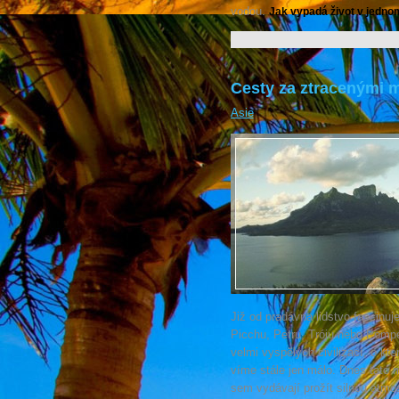
vodou.
Jak vypadá život v jednom
Cesty za ztracenými 
Asie
Již od pradávna lidstvo fascinuj
Picchu, Petru, Tróju nebo Pomp
velmi vyspělých civilizací, o kt
víme stále jen málo. Dnes tato mí
sem vydávají prožít silnou atmo