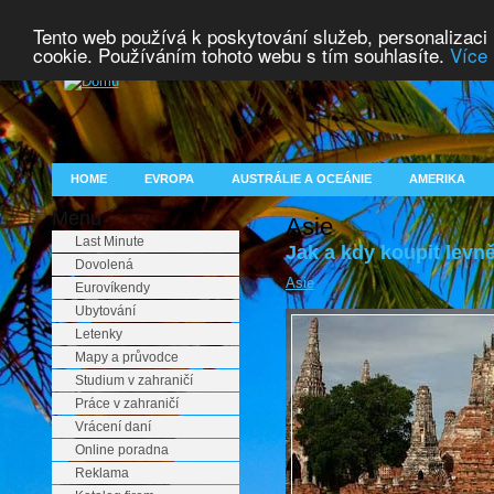
Tento web používá k poskytování služeb, personalizaci
cookie. Používáním tohoto webu s tím souhlasíte.
Více 
HOME
EVROPA
AUSTRÁLIE A OCEÁNIE
AMERIKA
Menu
Asie
Last Minute
Jak a kdy koupit levn
Dovolená
Asie
Eurovíkendy
Ubytování
Letenky
Mapy a průvodce
Studium v zahraničí
Práce v zahraničí
Vrácení daní
Online poradna
Reklama