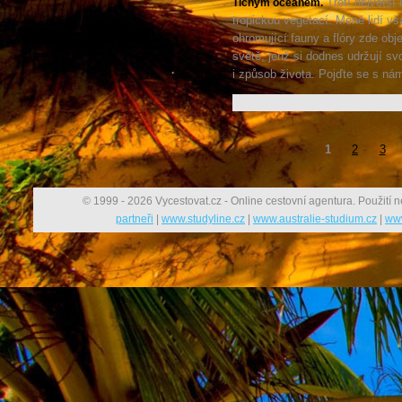
Třetí největší
Tichým oceánem.
tropickou vegetací. Méně lidí vš
ohromující fauny a flóry zde ob
světě, jenž si dodnes udržují sv
i způsob života. Pojďte se s ná
1
2
3
© 1999 - 2026 Vycestovat.cz - Online cestovní agentura. Použití n
partneři
|
www.studyline.cz
|
www.australie-studium.cz
|
www