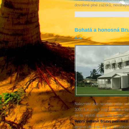
dovolené plné zážitků, neváhejte
Bohatá a honosná Br
Asie
Naleznete zde největší palác svě
3000 luxusních vozů. Nafta a ben
se tu neplatí daně. Zdravotnict
Ropný sultanát Brunej patří mezi n
mnoho obyvatel žije v původních