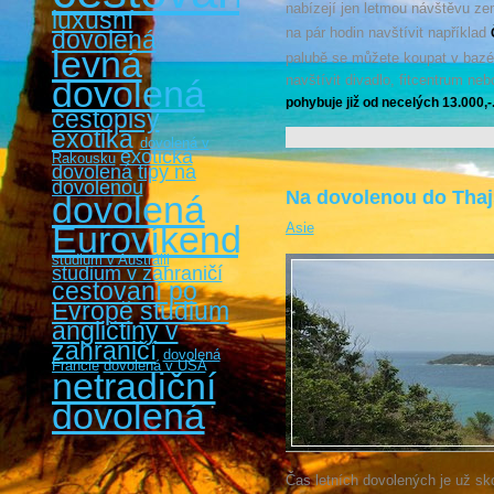
nabízejí jen letmou návštěvu ze
luxusní
na pár hodin navštívit například
dovolená
levná
palubě se můžete koupat v bazén
navštívit divadlo, fitcentrum ne
dovolená
pohybuje již od necelých 13.000,-
cestopisy
exotika
dovolená v
exotická
Rakousku
dovolená
tipy na
dovolenou
Na dovolenou do Tha
dovolená
Eurovíkendy
Asie
studium v Austrálii
studium v zahraničí
cestovaní po
Evropě
studium
angličtiny v
zahraničí
dovolená
Francie
dovolená v USA
netradiční
dovolená
Čas letních dovolených je už skor