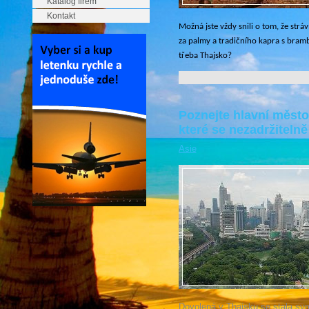
Katalog firem
Kontakt
Možná jste vždy snili o tom, že str
za palmy a tradičního kapra s bram
třeba Thajsko?
Poznejte hlavní město
které se nezadržiteln
Asie
Dovolená v Thajsku se stala sy