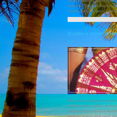
svými rozsáhlými historickými ko
budovami. Toto rychle se rozvíj
čínskou kulturu a historii ještě bl
Exotika v malebné Ha
Asie
Máte chuť na exotiku, na tropicko
orientální vůni a odlišné strav
Vietnamská socialistická republi
nedávno, a proto ještě netrpí pře