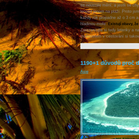
se neustále mění, a jestli se c
lenošit jenom na pláži. Proto js
každý rok propadne až o 3 cm a 
hladinou moře.
Existují obavy, ž
Zarezervujte si tedy letenky a 
možnostem v cestování si takov
1190+1 důvodů proč d
Asie