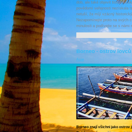
dob, ale také objevit tisíce let
povědomí veřejnosti nezískala 
netuší, že míjí vzácný historick
Nezapomínejte proto na svých c
minulosti a podívejte se s námi 
Borneo - ostrov lovců
Asie
Borneo znají všichni jako ostrov 