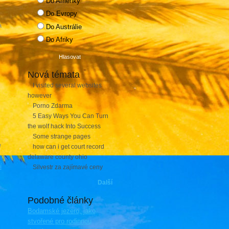
Do Ameriky
Do Evropy
á
Do Austrálie
Do Afriky
Nová témata
I visited several websites
however
Porno Zdarma
5 Easy Ways You Can Turn
the wolf hack Into Success
Some strange pages
e
how can i get court record
delaware county ohio
í
Silvestr za zajímavé ceny
Další
Podobné články
Bodamské jezero, jako
stvořené pro rodinnou