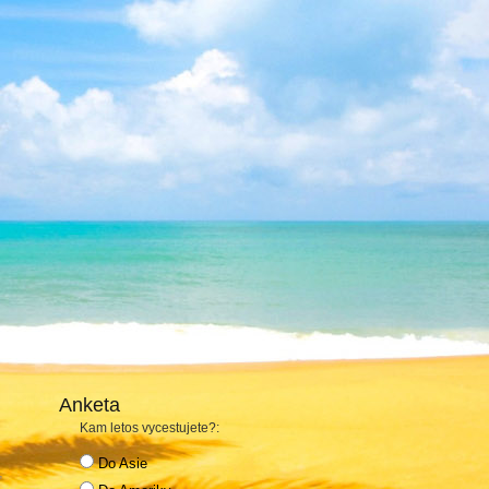
Anketa
Kam letos vycestujete?:
Do Asie
,