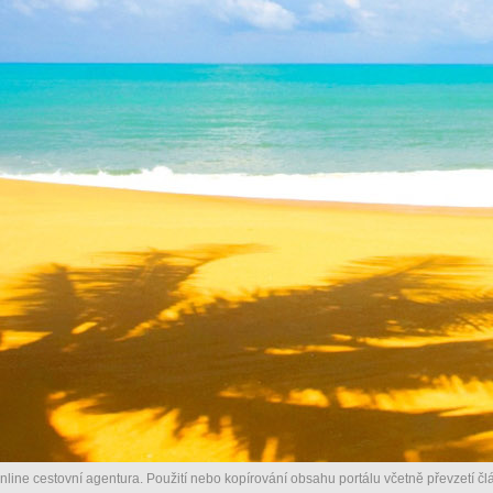
nline cestovní agentura. Použití nebo kopírování obsahu portálu včetně převzetí člá