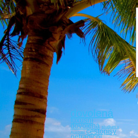
V
B
dovolená
luxusní
dovolená
studium v
cestopisy
Austrálii
netradiční