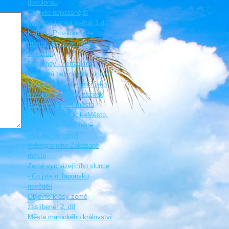
dovolenou
Objevte nejkrásnější
sopečná jezera světa! 1.díl
Káhira - Prozkoumejte
město plné vzácných
skvostů!
Falklandy - netradiční
dovolená bez návalu turistů?
Ubytování v zahraničí jako
nezapomenutelný zážitek
Poznejte hlavní město
Thajska - Bangkok. Město,
které se nezadržitelně
propadá do země
Peking a jeho Zakázané
město
Země vycházejícího slunce
- Co jste o Japonsku
nevěděli
Objevte krásy země
zaslíbené! 2. díl
Města marockého království