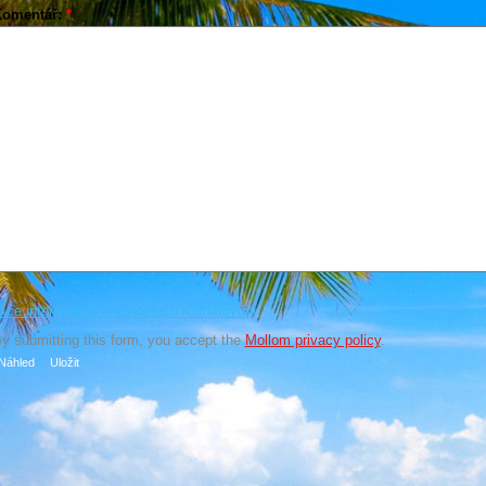
Komentář:
*
íce informací o možnostech formátování
y submitting this form, you accept the
Mollom privacy policy
.