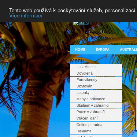
Tento web používá k poskytování služeb, personalizaci
Více informací
HOME
EVROPA
AUSTRÁLI
Menu
Last Minute
A
Dovolená
Eurovíkendy
Ubytování
Letenky
Mapy a průvodce
Studium v zahraničí
Práce v zahraničí
Vrácení daní
Online poradna
Reklama