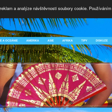
 reklam a analýze návštěvnosti soubory cookie. Používáním 
E A OCEÁNIE
AMERIKA
ASIE
AFRIKA
TIPY
DISKUZE
Exotika v malebné Hanoji
sie