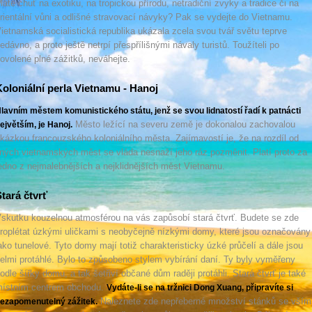
áte chuť na exotiku, na tropickou přírodu, netradiční zvyky a tradice či na
rientální vůni a odlišné stravovací návyky? Pak se vydejte do Vietnamu.
ietnamská socialistická republika ukázala zcela svou tvář světu teprve
edávno, a proto ještě netrpí přespřílišnými návaly turistů. Toužíteli po
ovolené plné zážitků, neváhejte.
oloniální perla Vietnamu - Hanoj
lavním městem komunistického státu, jenž se svou lidnatostí řadí k patnácti
Město ležící na severu země je dokonalou zachovalou
ejvětším, je Hanoj.
kázkou francouzského koloniálního města. Zajímavostí je, že na rozdíl od
iných vietnamských měst se vláda nesnaží jeho ráz pozměnit. Platí proto za
edno z nejmalebnějších a nejklidnějších měst Vietnamu.
tará čtvrť
skutku kouzelnou atmosférou na vás zapůsobí stará čtvrť. Budete se zde
roplétat úzkými uličkami s neobyčejně nízkými domy, které jsou označovány
ako tunelové. Tyto domy mají totiž charakteristicky úzké průčelí a dále jsou
elmi protáhlé. Bylo to způsobeno stylem vybírání daní. Ty byly vyměřeny
odle šířky domu, a tak šetřiví občané dům raději protáhli. Stará čtvrť je také
ístním centrem obchodu.
Vydáte-li se na tržnici Dong Xuang, připravíte si
Naleznete zde nepřeberné množství stánků se vším
ezapomenutelný zážitek.