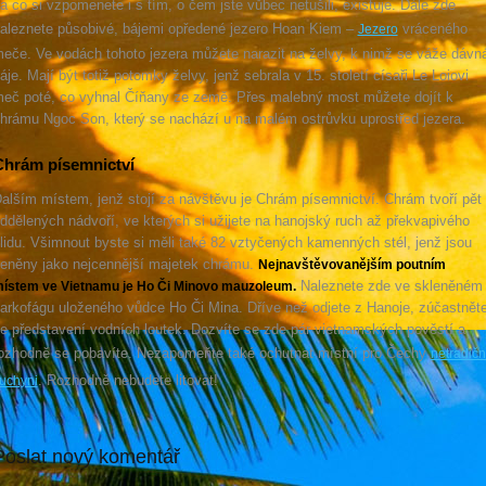
a co si vzpomenete i s tím, o čem jste vůbec netušili, existuje. Dále zde
aleznete působivé, bájemi opředené jezero Hoan Kiem –
vráceného
Jezero
eče. Ve vodách tohoto jezera můžete narazit na želvy, k nimž se váže dávn
áje. Mají být totiž potomky želvy, jenž sebrala v 15. století císaři Le Loiovi
eč poté, co vyhnal Číňany ze země. Přes malebný most můžete dojít k
hrámu Ngoc Son, který se nachází u na malém ostrůvku uprostřed jezera.
Chrám písemnictví
alším místem, jenž stojí za návštěvu je Chrám písemnictví. Chrám tvoří pět
ddělených nádvoří, ve kterých si užijete na hanojský ruch až překvapivého
lidu. Všimnout byste si měli také 82 vztyčených kamenných stél, jenž jsou
eněny jako nejcennější majetek chrámu.
Nejnavštěvovanějším poutním
Naleznete zde ve skleněném
ístem ve Vietnamu je Ho Či Minovo mauzoleum.
arkofágu uloženého vůdce Ho Či Mina. Dříve než odjete z Hanoje, zúčastnět
e představení vodních loutek. Dozvíte se zde pár vietnamských pověstí a
ozhodně se pobavíte. Nezapomeňte také ochutnat místní pro Čechy
netradičn
. Rozhodně nebudete litovat!
uchyni
Poslat nový komentář