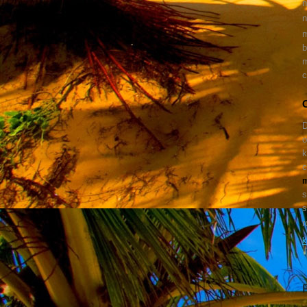
n
n
m
b
m
c
D
o
k
c
m
s
s
r
k