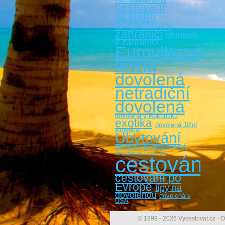
cestování
studium
angličtiny v
zahraničí
studium
v zahraničí
Eurovíkendy
levná
dovolená
netradiční
dovolená
dovolená v Rakousku
exotika
dovolená Jižní
Amerika
Ubytování
exotická dovolená
dovolená Francie
cestování
cestovaní po
Evropě
tipy na
dovolenou
dovolená v
USA
© 1999 - 2026 Vycestovat.cz - O