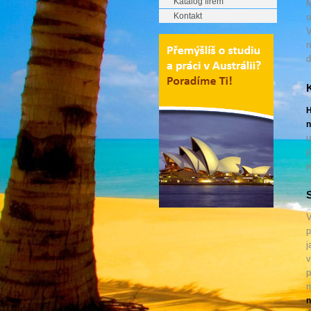
Katalog firem
M
Kontakt
o
V
n
d
K
H
n
u
j
j
S
V
p
j
v
p
m
n