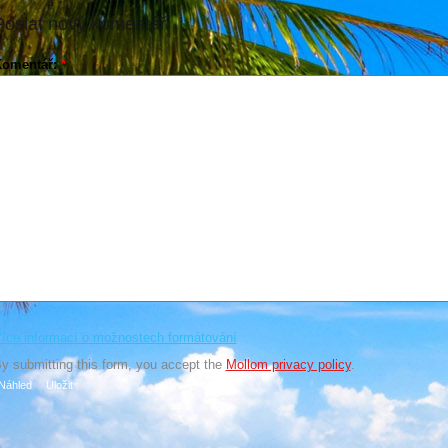
Poslat nový komentář
Komentář:
*
íce informací o možnostech formátování
y submitting this form, you accept the
Mollom privacy policy
.