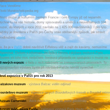
lace Vendôme
itold Muratov/wikipedia.org
ěsto muzeí je kulturním centrem Francie i celé Evropy již od nepaměti.
ýchne tu na vás historie, domy spisovatelů a umělců a neuvěřitelných 104
uzeí, do kterých v roce 2011 zavítalo na 1 425 000 návštěvníků. I pro tyto
ážitky je dovolená v Paříži pro Čechy stále oblíbenější způsob, jak strávit
rodloužený
.
víkend
o, že je v
dobré navštívit Eiffelovu věž a zajít do kavárny, nemusíme
Paříži
řipomínat. Ovšem o informaci, že byla v červnu založena instituce Paris
usées se toho moc nedočtete. Instituce připravila ve spolupráci s muzei na
a řadu z nich naleznete ve zrenovovaných prostorách. Ty
0 nových expozic
ejzajímavější výstavy byste při návštěvě Paříže neměli vynechat.
ové expozice v Paříži pro rok 2013
-
výstava Balzac viděn odjinud
alzakovo muzeum
-
expozice raných Bourdellových kreseb a Bourdell intim
ourdellovo muzeum
-
Alice Alleaume – román jedné garderoby
uzeum Carnavalet
-
zajímavá výstava Paris Haute Cuoture
uzeum módy města Paříže