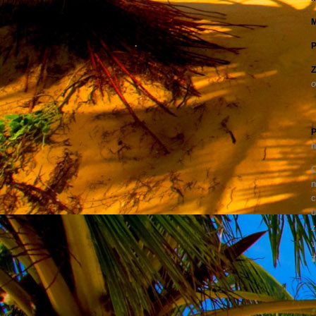
M
P
Z
o
P
n
O
n
c
u
z
v
z