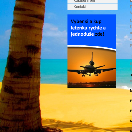
Katalog firem
Kontakt
P
V
M
D
m
z
p
T
p
M
3
n
N
B
B
M
M