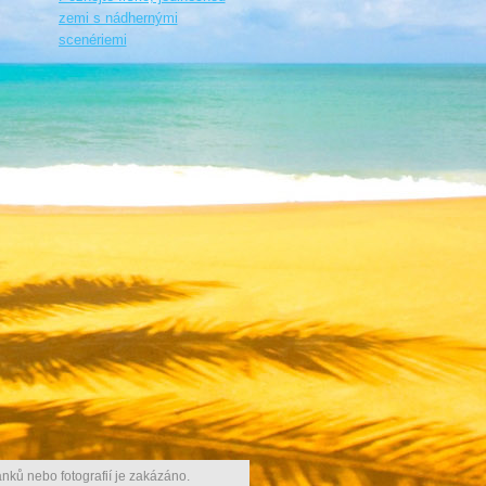
zemi s nádhernými
scenériemi
nků nebo fotografií je zakázáno.