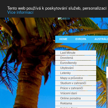
Tento web používá k poskytování služeb, personalizaci
Více informací
HOME
EVROPA
AUSTRÁLI
Menu
Last Minute
Dovolená
E
Eurovíkendy
Ubytování
Letenky
Mapy a průvodce
Studium v zahraničí
Práce v zahraničí
Vrácení daní
Online poradna
Reklama