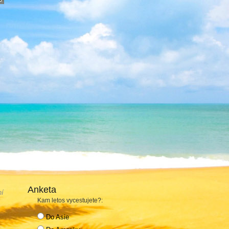
Anketa
ní
Kam letos vycestujete?:
Do Asie