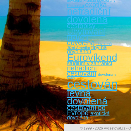
dovolená Francie
dovolená v
exotika
Rakousku
netradiční
dovolená
cestopisy
Ubytování
luxusní
dovolená
dovolená
tipy na
Jižní Amerika
dovolenou
Eurovíkendy
studium v zahraničí
netradiční
cestování
dovolená v
USA
cestování
levná
dovolená
cestovaní po
Evropě
exotická
dovolená
© 1999 - 2026 Vycestovat.cz - O