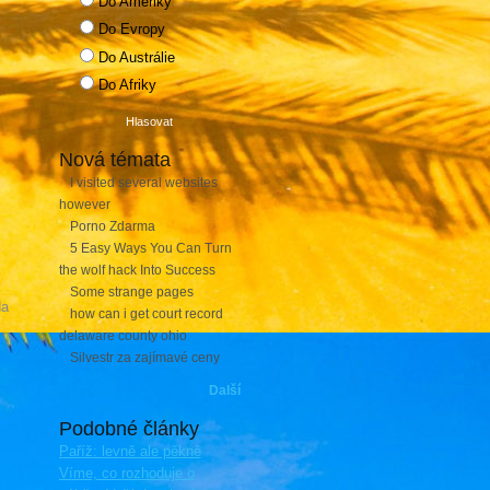
Do Ameriky
Do Evropy
Do Austrálie
Do Afriky
Nová témata
I visited several websites
however
Porno Zdarma
5 Easy Ways You Can Turn
the wolf hack Into Success
Some strange pages
da
how can i get court record
delaware county ohio
Silvestr za zajímavé ceny
Další
Podobné články
Paříž: levně ale pěkně
Víme, co rozhoduje o