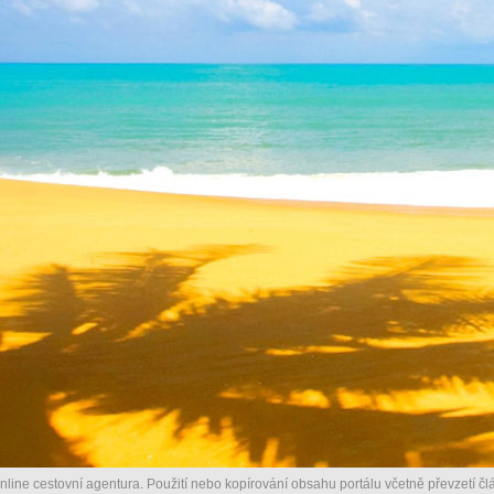
nline cestovní agentura. Použití nebo kopírování obsahu portálu včetně převzetí člá