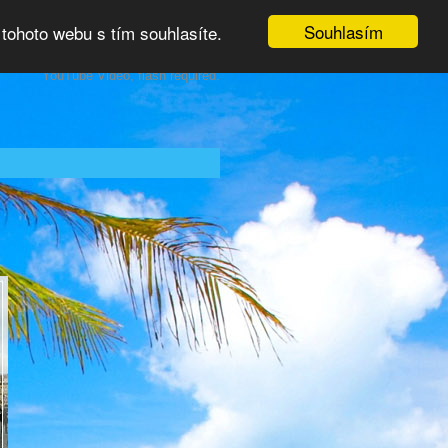
Souhlasím
tohoto webu s tím souhlasíte.
YouTube Video, flash required.