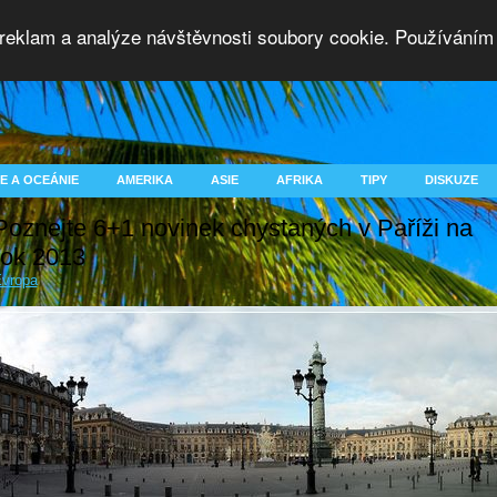
 reklam a analýze návštěvnosti soubory cookie. Používáním 
E A OCEÁNIE
AMERIKA
ASIE
AFRIKA
TIPY
DISKUZE
Poznejte 6+1 novinek chystaných v Paříži na
rok 2013
vropa