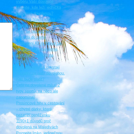
výběru Vaší dovolené
Hádejte, kde leží jednička
pro zimní dovolenou?
Poznejte hlavní město
Thajska - Bangkok. Město,
které se nezadržitelně
propadá do země
Vždy není All inclusive tak
jak si ho představujeme,
aneb jak nenaletět na
dovolené
V Katalánsku se chystají
poplatky za naší dovolenou.
Kdo bude platit?
Češi na dovolené milují 2
typy sportů, na něco ale
zapomínají
Prosincové hity v cestování
– chytré dárky, které
nezatíží peněženku
1190+1 důvodů proč
dovolená na Maledivách
Poznejte Irsko, jedinečnou