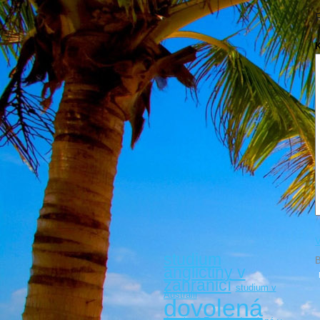
V
studium
B
angličtiny v
zahraničí
studium v
Austrálii
dovolená