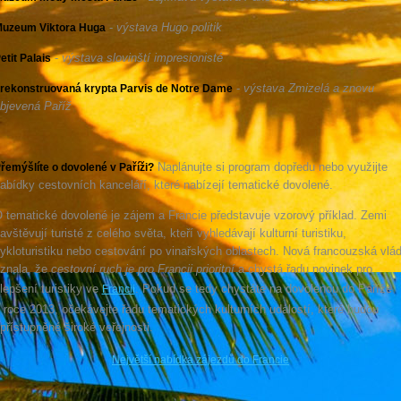
-
výstava Hugo politik
uzeum Viktora Huga
-
výstava slovinští impresionisté
etit Palais
-
výstava Zmizelá a znovu
rekonstruovaná krypta Parvis de Notre Dame
bjevená Paříž
Naplánujte si program dopředu nebo využijte
řemýšlíte o dovolené v Paříži?
abídky cestovních kanceláří, které nabízejí tematické dovolené.
 tematické dovolené je zájem a Francie představuje vzorový příklad. Zemi
avštěvují turisté z celého světa, kteří vyhledávají kulturní turistiku,
ykloturistiku nebo cestování po vinařských oblastech. Nová francouzská vlá
znala, že
cestovní ruch je pro Francii prioritní
a chystá řadu novinek pro
lepšení turistiky ve
. Pokud se tedy chystáte na dovolenou do Paříže
Francii
 roce 2013, očekávejte řadu tematických kulturních událostí, které budou
přístupněné široké veřejnosti.
Největší nabídka zájezdů do Francie