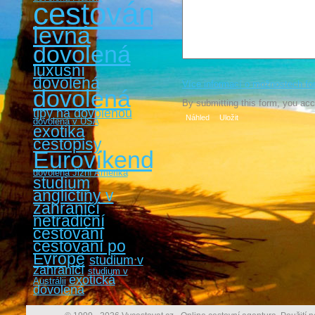
cestování
levná
dovolená
luxusní
dovolená
Více informací o možnostech fo
dovolená
By submitting this form, you ac
tipy na dovolenou
dovolená v USA
exotika
cestopisy
Eurovíkendy
dovolená Jižní Amerika
studium
angličtiny v
zahraničí
netradiční
cestování
cestovaní po
Evropě
studium v
zahraničí
studium v
exotická
Austrálii
dovolená