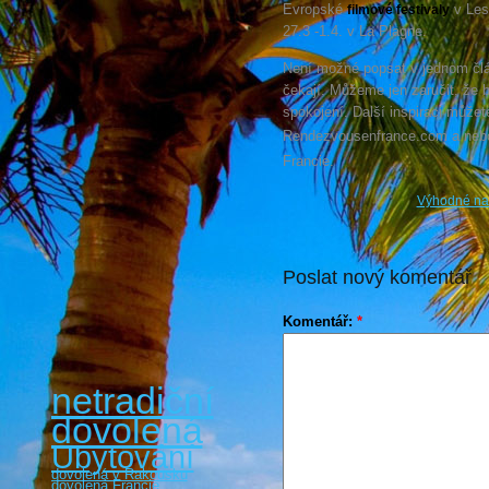
Evropské
v Les 
filmové festivaly
27.3 -1.4. v La Plagne.
Není možné popsat v jednom člá
čekají. Můžeme jen zaručit, že
spokojení. Další inspiraci může
Rendezvousenfrance.com a nebo
Francie.
Výhodné nab
Poslat nový komentář
Komentář:
*
netradiční
dovolená
Ubytování
dovolená v Rakousku
dovolená Francie