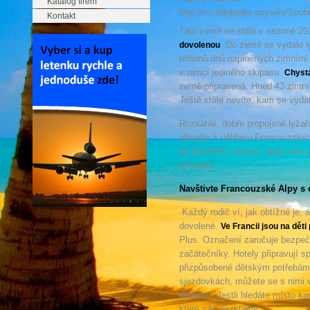
Katalog firem
http://cs.wikipedia.org/wiki/So
Kontakt
Tato země se stala v sezoně 2
. Do země se vydalo ly
dovolenou
milionů dnů naplněných zimními
v rámci jediného skipasu.
Chystá
země připravená. Hned 43 zimní
Ještě stále nevíte, kam se vyda
Rozsáhlé, dobře propojené lyžař
přispěly k věhlasu Francouzských
technického zázemí, které vám 
lyžování.
Navštivte Francouzské Alpy s 
Každý rodič ví, jak obtížné je, 
dovolené.
Ve Francii jsou na děti
Plus. Označení zaručuje bezpečí
začátečníky. Hotely připravují s
přizpůsobené dětským potřebám. 
sjezdovkách, můžete se s nimi v
dědictví. Jestli hledáte místo k
které vás nezklame.