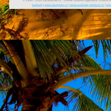
© 1999 - 2026 Vycestovat.cz - Online cestovní agentura. Použití n
partneři
|
www.studyline.cz
|
www.australie-studium.cz
|
www