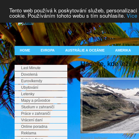
Tento web používá k poskytování služeb, personalizaci
cookie. Používáním tohoto webu s tím souhlasíte.
Více 
HOME
EVROPA
AUSTRÁLIE A OCEÁNIE
AMERIKA
Menu
Hádejte, kde leží j
Last Minute
Evropa
Dovolená
Eurovíkendy
Ubytování
Letenky
Mapy a průvodce
Studium v zahraničí
Práce v zahraničí
Vrácení daní
Online poradna
Reklama
Alpský ledovec