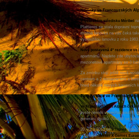
Novinky ve Francouzských Al
na
V lyžařském středisku Méribel
Plattieres se stala dopravní tep
místná lanovka na vás čeká také
vysloužilou lanovku z roku 1983
Nově postavená 4* rezidence ve 
apartmánů. Najdete zde ubytován
mezonetové apartmány se 3 lož
Za zmínku stojí ještě nová rez
centrem a 2 restauracemi a bar
hned několik nových luxusních 
Tipy na akce ve Francouzskýc
Ve Francouzských Alpách čeká na
byste neměli vynechat soutěž ve
generaci diváků. Soutěž se koná
20.-22.3.2013 se
koná n
v Tignes
v Evropě:
Winter X Games Euro