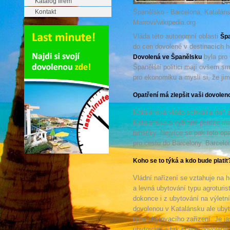
Katalog firem
Kontakt
Španělsko - Barcelona, Katalán
Marrovi/wikipedia.org
Vláda této autonomní oblasti
Šp
do cen dovolené v destinacích h
byla pro 
Dovolená ve Španělsku
Španělští politici mají ovšem sm
pro ekonomiku a myslí si, že jim
Opatření má zlepšit vaši dovole
Katalánská vláda schválila daň z
Katalánska a vybrané peníze maj
turistiky. Nejvíce se pak toto o
pro cestu do Barcelony. Barcelo
Koho se to týká a kdo bude platit
Vládní nařízení se vztahuje na h
a levná ubytování typu agroturisti
dokonce i z ubytování na výletníc
dovolenou v Katalánsku ale ubyt
typu ubytovacího zařízení. Je j
ubytování a tak i ceny dovolené