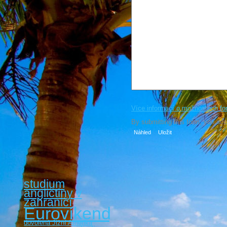
Více informací o možnostech fo
By submitting this form, you ac
studium
angličtiny v
zahraničí
Eurovíkendy
dovolená Jižní Amerika