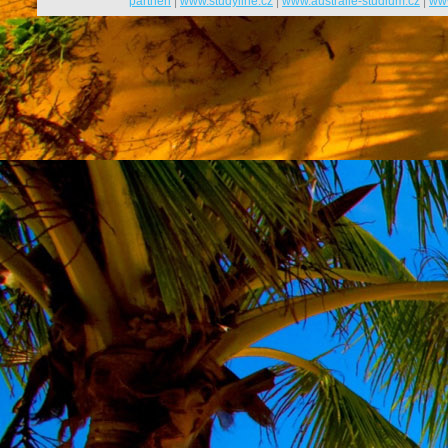
partneři
|
www.studyline.cz
|
www.australie-studium.cz
|
www