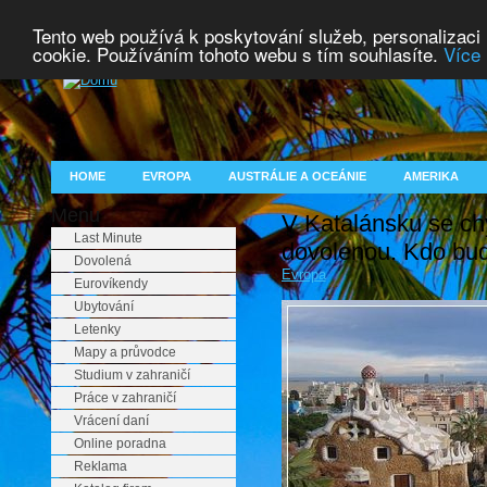
Tento web používá k poskytování služeb, personalizaci
cookie. Používáním tohoto webu s tím souhlasíte.
Více 
HOME
EVROPA
AUSTRÁLIE A OCEÁNIE
AMERIKA
Menu
V Katalánsku se chy
Last Minute
dovolenou. Kdo bude
Dovolená
Evropa
Eurovíkendy
Ubytování
Letenky
Mapy a průvodce
Studium v zahraničí
Práce v zahraničí
Vrácení daní
Online poradna
Reklama