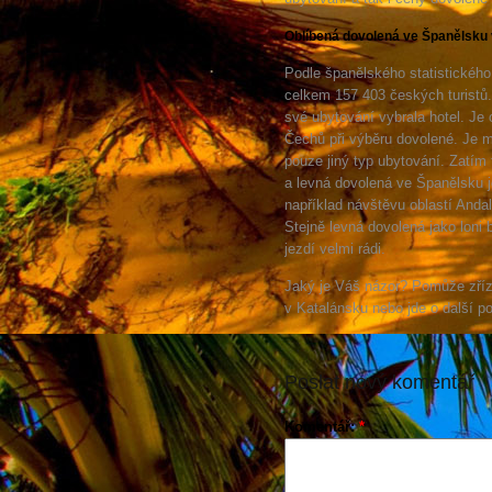
Oblíbená dovolená ve Španělsku 
Podle španělského statistického
celkem 157 403 českých turistů. 
své ubytování vybrala hotel. Je 
Čechů při výběru dovolené. Je m
pouze jiný typ ubytování. Zatím t
a levná dovolená ve Španělsku j
například návštěvu oblastí Andal
Stejně levná dovolená jako loni
jezdí velmi rádi.
Jaký je Váš názor? Pomůže zříze
v Katalánsku nebo jde o další pol
Poslat nový komentář
Komentář:
*