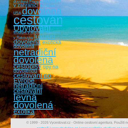
studium
dovolená Francie
v zahraničí
dovolená v
dovolená
USA
cestování
Ubytování
studium v Austrálii
dovolená
luxusní
v Rakousku
dovolená
exotická
dovolená
netradiční
dovolená
cestopisy
tipy na
dovolenou
cestovaní po
Evropě
netradiční
cestování
levná
dovolená
exotika
© 1999 - 2026 Vycestovat.cz - Online cestovní agentura. Použití n