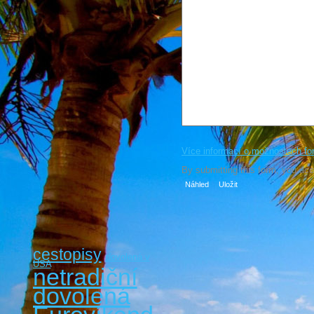
Více informací o možnostech fo
By submitting this form, you ac
cestopisy
dovolená v
USA
netradiční
dovolená