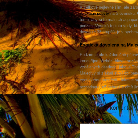
K celkově nejlevnějším, ale zár
na Slovensku. Č
relaxační pobyty
tomu, aby si termálních aquapark
podzim. Vysoká teplota vody, kt
dosahuje 38 stupňů, je v sychra
Exotická dovolená na Male
Podzim je ale každoročně připrav
konci října přichází hlavní sezó
vzdálených destinací jako je Th
Maledivy si získali svojí oblíben
exotickému prostředí. Jakmile s
rozhodnete, už nebudete chtít ji
Poslat nový komentář
Komentář:
*