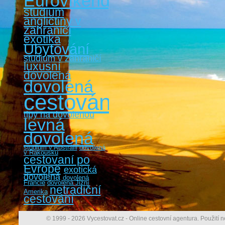
Eurovíkendy
studium
angličtiny v
zahraničí
exotika
Ubytování
studium v zahraničí
luxusní
dovolená
dovolená
cestování
tipy na dovolenou
levná
dovolená
studium v Austrálii
dovolená
v Rakousku
cestovaní po
Evropě
exotická
dovolená
dovolená
Francie
dovolená Jižní
netradiční
Amerika
cestování
© 1999 - 2026 Vycestovat.cz - Online cestovní agentura. Použití n