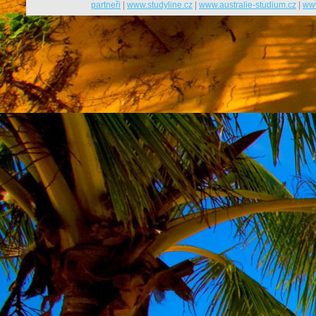
partneři
|
www.studyline.cz
|
www.australie-studium.cz
|
www