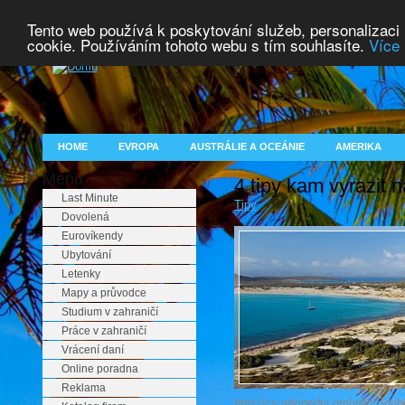
Tento web používá k poskytování služeb, personalizaci
cookie. Používáním tohoto webu s tím souhlasíte.
Více 
HOME
EVROPA
AUSTRÁLIE A OCEÁNIE
AMERIKA
Menu
4 tipy kam vyrazit 
Last Minute
Tipy
Dovolená
Eurovíkendy
Ubytování
Letenky
Mapy a průvodce
Studium v zahraničí
Práce v zahraničí
Vrácení daní
Online poradna
Reklama
http://cs.wikipedia.org/wiki/So