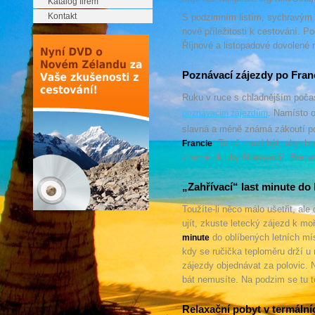
Katalog firem
Kontakt
S podzimním listím, sychravým
nové příležitosti k cestování. P
Říjnové a listopadové dovolené
Poznávací zájezdy po Franc
Ruku v ruce s chladnějším poč
. Namísto 
poznávacím zájezdům
slavná a méně známá zákoutí pop
. To už musí být, abycho
Francie
známé okruhy Normandií, Bretan
„Zahřívací“ last minute do
Toužíte-li něco málo ušetřit, al
ujít, zkuste letecký zájezd k m
do oblíbených letních míst
minute
kdy se ručička teploměru drží u
zájezdy objednávat za polovic.
bát nemusíte. Na podzim se tu t
Relaxační pobyt v termální