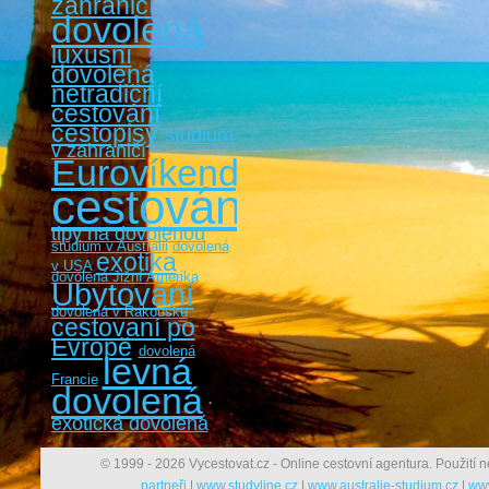
zahraničí
dovolená
luxusní
dovolená
netradiční
cestování
cestopisy
studium
v zahraničí
Eurovíkendy
cestování
tipy na dovolenou
studium v Austrálii
dovolená
exotika
v USA
dovolená Jižní Amerika
Ubytování
dovolená v Rakousku
cestovaní po
Evropě
dovolená
levná
Francie
dovolená
exotická dovolená
© 1999 - 2026 Vycestovat.cz - Online cestovní agentura. Použití n
partneři
|
www.studyline.cz
|
www.australie-studium.cz
|
www