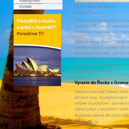
Katalog firem
Kontakt
Na dovolenou do Řecka
Greece Tours
Jestliže začínáte pomalu uvažova
inspirace. Už jste byli napříkla
dovolenou zopakovat, jsou násle
Když se řekne „Řecko“, každý si
jednoho se jedná o ideální míst
historických památek, třetí se
Dovolená v Řecku zkrátka nabízí
chcete vyrazit za odpočinkem, 
zajímavých informací.
Vyrazte do Řecka s Greece
Cestovní kancelář Greece Tours
příznivé ceny. Využijete-li naví
můžete za pobytové i poznávací
zajistit pobyt v luxusních i rust
dovolenou přesně dle svých před
rozhodněte se.