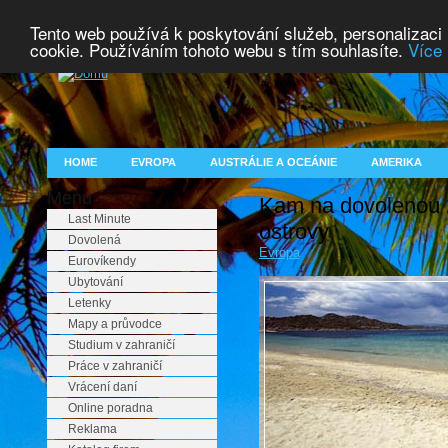
Tento web používá k poskytování služeb, personalizaci
cookie. Používáním tohoto webu s tím souhlasíte.
Více 
HOME
EVROPA
AUSTRÁLIE A OCEÁNIE
AMERIKA
Menu
Kam na dovolenou 
Last Minute
ostrovy
Dovolená
Evropa
Eurovíkendy
Ubytování
Letenky
Mapy a průvodce
Studium v zahraničí
Práce v zahraničí
Vrácení daní
Online poradna
Reklama