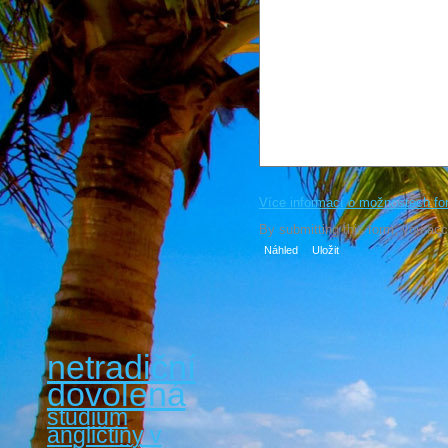
Více informací o možnostech fo
By submitting this form, you ac
netradiční
dovolená
studium
angličtiny v