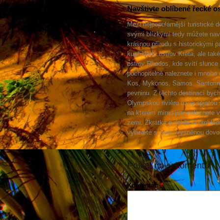
Navštivte oblíbené řecké o
Mezi nejpopulárnější turistické d
svými blízkými tedy můžete navš
krásnou přírodu s historickými 
kupříkladu ostrov Kréta, ale tak
ostrov Rhodos, kde svítí slunce 
pochopitelně naleznete i mnoho 
Kos, Mykonos, Samos, Santorini 
pevninu. Z těchto destinací byc
Olympskou riviéru úzce spjatou s
na kterém mimo jiné naleznete vě
zemi. Zkrátka a dobře si prohlé
vyberete si svou vysněnou dovo
Poslat nový komentář
Komentář:
*