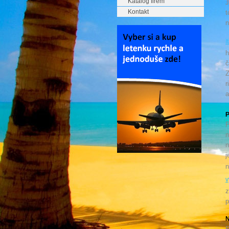
Katalog firem
J
Kontakt
t
n
I
h
č
Z
r
a
P
P
n
n
j
n
v
z
p
N
P