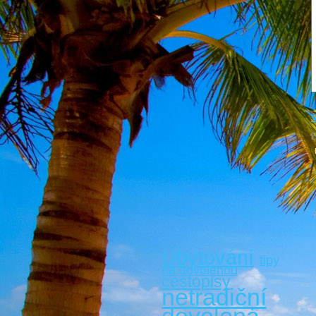
V
B
Ubytování
tipy
na dovolenou
cestopisy
netradiční