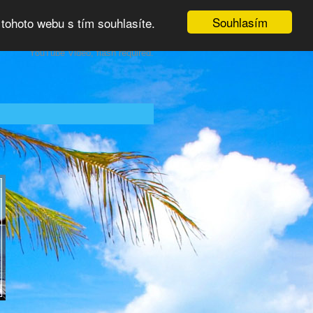
Souhlasím
tohoto webu s tím souhlasíte.
YouTube Video, flash required.