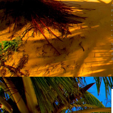
o
p
•
•
•
•
•
V
m
d
d