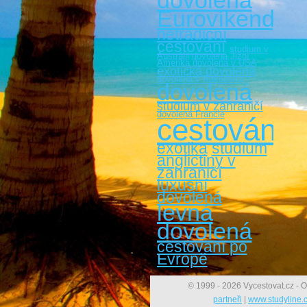
dovolená
Eurovíkendy
netradiční
cestování
studium v
Austrálii
dovolená Jižní
Amerika
dovolená v USA
exotická dovolená
dovolená v Rakousku
dovolená
studium v zahraničí
dovolená Francie
cestování
exotika
studium
angličtiny v
zahraničí
luxusní
dovolená
levná
dovolená
cestovaní po
Evropě
© 1999 - 2026 Vycestovat.cz - O
partneři
|
www.studyline.