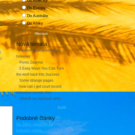
Do Ameriky
Do Evropy
Do Austrálie
Do Afriky
Nová témata
I visited several websites
d
however
ní
Porno Zdarma
5 Easy Ways You Can Turn
the wolf hack Into Success
Some strange pages
how can i get court record
delaware county ohio
Silvestr za zajímavé ceny
Další
Podobné články
Do Žiliny nejenom za
krásami města