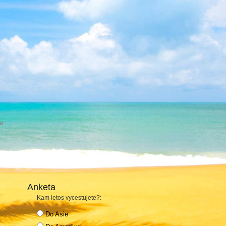
e
Anketa
Kam letos vycestujete?:
Do Asie