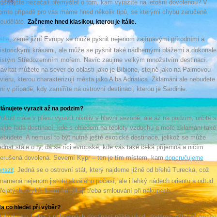
eště jste nezačali přemýšlet o tom, kam vyrazíte na letošní dovolenou? V
omto případě pro vás máme hned několik tipů, se kterými chybu zaručeně
euděláte.
Začneme hned klasikou, kterou je Itálie.
, země jižní Evropy se může pyšnit nejenom zajímavými přírodními a
tálie
istorickými krásami, ale může se pyšnit také nádhernými plážemi a dokonale
istým Středozemním mořem. Navíc zaujme velkým množstvím destinací.
avítat můžete na sever do oblasti jako je Bibione, stejně jako na Palmovou
iviéru, kterou charakterizují města jako Alba Adriatica. Zklamáni ale nebudete
ni v případě, kdy zamíříte na ostrovní destinaci, kterou je Sardinie.
lánujete vyrazit až na podzim?
okud máte v plánu vyrazit nikoliv v hlavní sezoně, ale až na podzim, určitě s
ajde řada destinací, kde s ohledem na teploty vzduchu a moře zklamáni také
ebudete. A nemusí to být nutně ještě exotické destinace, jelikož se může
ednat stále o ty, dá se říci evropské, kde vás také čeká příjemná a ničím
erušená dovolená. Severní Kypr – ten je tím místem, kam
doporučujeme
. Jedná se o ostrovní stát, který najdeme jižně od břehů Turecka, což
yrazit
namená nejenom jistotu skvělého počasí, ale i lehký nádech orientu a odtud
řejatých zvyků, které se týkají třeba smlouvání při nákupech.
a co hledět při výběr?
okud vám jedna z nabízených destinací přijde vhod, dodáme ještě informace