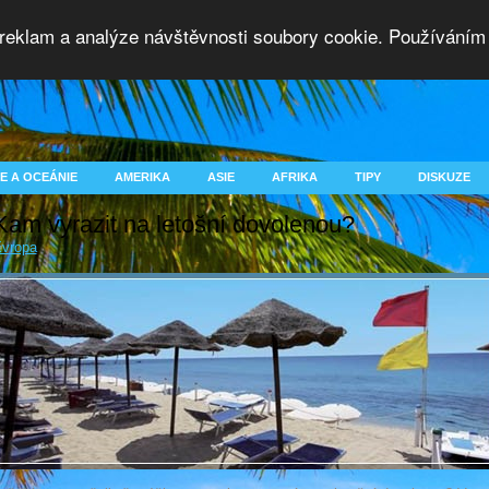
 reklam a analýze návštěvnosti soubory cookie. Používáním 
E A OCEÁNIE
AMERIKA
ASIE
AFRIKA
TIPY
DISKUZE
Kam vyrazit na letošní dovolenou?
vropa