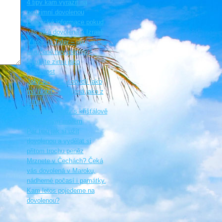
4 tipy kam vyrazit na
podzimní dovolenou
Praktické informace pokud
vás láká dovolená v Izraeli
V létě do Tater – jaké místo
zaručeně nevynechat?
Využijte zimu jako
příležitost
Jaký je život v obydlí jako
má Hobit - dovolená jako z
filmu
Sardinie, ostrov s křišťálově
průzračným mořem
Pár tipů jak si užít
dovolenou a vydělat si
přitom trochu peněz
Mrznete v Čechách? Čeká
vás dovolená v Maroku,
nádherné počasí i památky.
Kam letos pojedeme na
dovolenou?