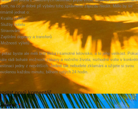
 tom, na co je dobré při výběru toho správného zájezdu hledět. Mělo by se
rimárně jednat o:
 Kvalitu hotelu
 Služby hotelu
 Stravování
 Zajištění dopravy a transferů
 Možností výletů
 potaz byste ale měli brát třeba i samotné letovisko, a to jeho velikost. Poku
áte rádi bohaté možnosti zábavy a nočního života, rozhodně volte v konkrét
estinaci jedny z největších. Jedině tak nebudete zklamáni a užijete si svou
ovolenou každou minutu, během celých 24 hodin.
Poslat nový komentář
Komentář:
*