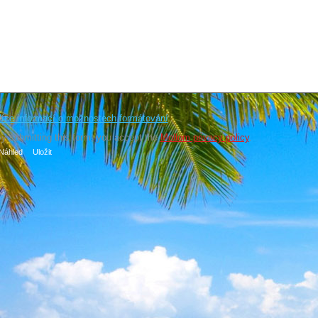
íce informací o možnostech formátování
y submitting this form, you accept the
Mollom privacy policy
.