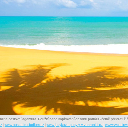
nline cestovní agentura. Použití nebo kopírování obsahu portálu včetně převzetí člá
cz
|
www.australie-studium.cz
|
www.jazykove-pobyty-v-zahranici.cz
|
www.vycestova