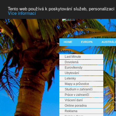
Tento web používá k poskytování služeb, personalizaci
Více informací
HOME
EVROPA
AUSTRÁLI
Menu
Last Minute
E
Dovolená
Eurovíkendy
Ubytování
Letenky
Mapy a průvodce
Studium v zahraničí
Práce v zahraničí
Vrácení daní
Online poradna
Reklama