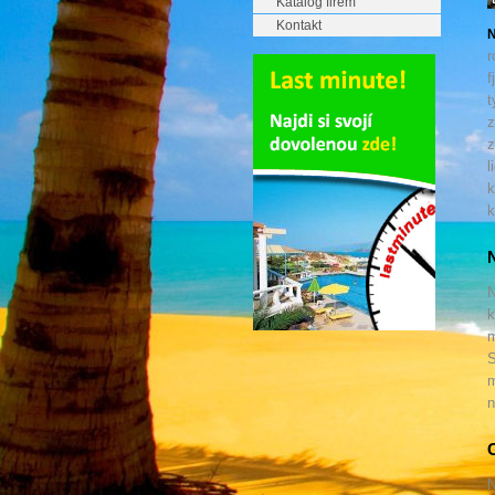
Katalog firem
Kontakt
N
r
f
t
z
z
l
k
k
N
N
k
m
S
m
n
C
N