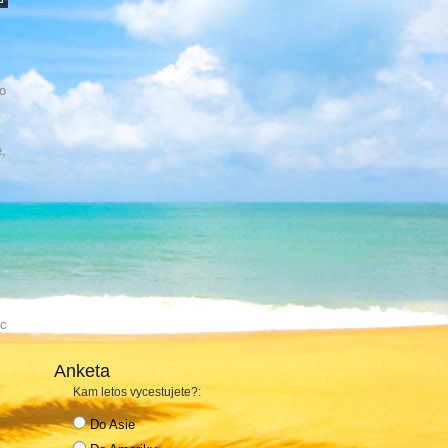
V
o
,
íc
Anketa
Kam letos vycestujete?:
Do Asie