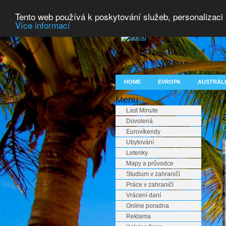
Tento web používá k poskytování služeb, personalizaci
Více informací
HOME
EVROPA
AUSTRÁLI
Menu
Last Minute
Dovolená
E
Eurovíkendy
Ubytování
Letenky
Mapy a průvodce
Studium v zahraničí
Práce v zahraničí
Vrácení daní
Online poradna
Reklama