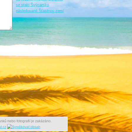
se stalo Švýcarsko
následované Šťastnou zemí
nků nebo fotografií je zakázáno.
t.cz