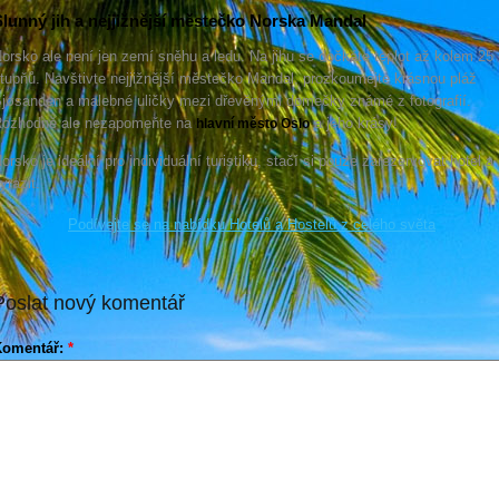
lunný jih a nejjižnější městečko Norska Mandal
orsko ale není jen zemí sněhu a ledu. Na jihu se dočkáte teplot až kolem 25
tupňů. Navštivte nejjižnější městečko Mandal, prozkoumejte krásnou pláž
jøsanden a malebné uličky mezi dřevěnými domečky známé z fotografií.
ozhodně ale nezapomeňte na
a jeho krásy!
hlavní město Oslo
orsko je ideální pro individuální turistiku, stačí si pouze zarezervovat hotel a
yrazit.
Podívejte se na nabídku Hotelů a Hostelů z celého světa
Poslat nový komentář
Komentář:
*