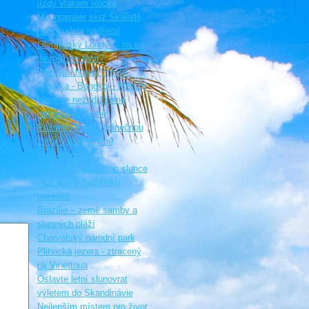
jízdy vlakem Rocky
Mountaineer skrz Skalisté
hory budete nadšeni!
Olympijský Londýn - na co
se můžete těšit?
Poznejte hlavní město
Thajska - Bangkok. Město,
které se nezadržitelně
propadá do země
Poznejte Irsko, jedinečnou
zemi s nádhernými
scenériemi
Země vycházejícího slunce
- Co jste o Japonsku
nevěděli
Brazílie – země samby a
slunných pláží
Chorvatský národní park
Plitvická jezera - ztracený
ráj Vinettoua
Oslavte letní slunovrat
výletem do Skandinávie
Nejlepším místem pro život