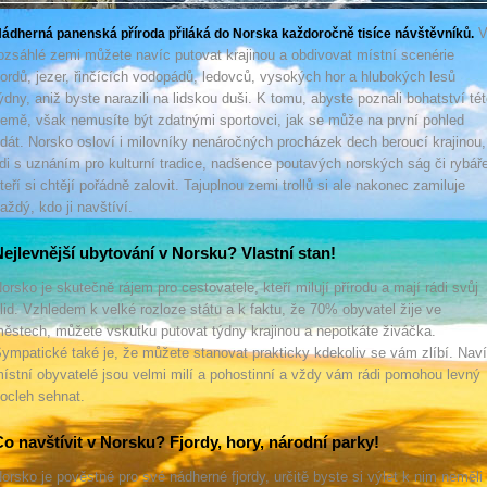
ádherná panenská příroda přiláká do Norska každoročně tisíce návštěvníků.
ozsáhlé zemi můžete navíc putovat krajinou a obdivovat místní scenérie
jordů, jezer, řinčících vodopádů, ledovců, vysokých hor a hlubokých lesů
ýdny, aniž byste narazili na lidskou duši. K tomu, abyste poznali bohatství tét
emě, však nemusíte být zdatnými sportovci, jak se může na první pohled
dát. Norsko osloví i milovníky nenáročných procházek dech beroucí krajinou,
idi s uznáním pro kulturní tradice, nadšence poutavých norských ság či rybáře
teří si chtějí pořádně zalovit. Tajuplnou zemi trollů si ale nakonec zamiluje
aždý, kdo ji navštíví.
ejlevnější ubytování v Norsku? Vlastní stan!
orsko je skutečně rájem pro cestovatele, kteří milují přírodu a mají rádi svůj
lid. Vzhledem k velké rozloze státu a k faktu, že 70% obyvatel žije ve
ěstech, můžete vskutku putovat týdny krajinou a nepotkáte živáčka.
ympatické také je, že můžete stanovat prakticky kdekoliv se vám zlíbí. Nav
ístní obyvatelé jsou velmi milí a pohostinní a vždy vám rádi pomohou levný
ocleh sehnat.
o navštívit v Norsku? Fjordy, hory, národní parky!
orsko je pověstné pro své nádherné fjordy, určitě byste si výlet k nim neměli