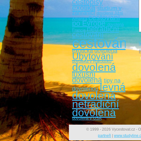
cestopisy
exotika
studium v
zahraničí
dovolená Jižní
cestovaní
Amerika
po Evropě
dovolená
netradiční
Francie
cestování
cestování
V
exotická dovolená
B
Ubytování
dovolená v Rakousku
dovolená
luxusní
dovolená
tipy na
levná
dovolenou
dovolená
netradiční
dovolená
dovolená v USA
© 1999 - 2026 Vycestovat.cz - O
partneři
|
www.studyline.