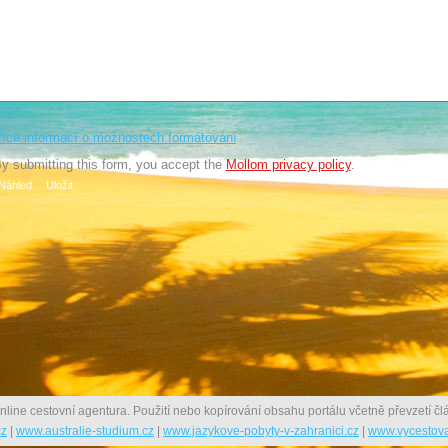
íce informací o možnostech formátování
y submitting this form, you accept the
Mollom privacy policy
.
nline cestovní agentura. Použití nebo kopírování obsahu portálu včetně převzetí člá
cz
|
www.australie-studium.cz
|
www.jazykove-pobyty-v-zahranici.cz
|
www.vycestova