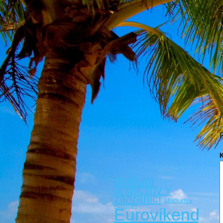
S
N
s
S
R
N
v
studium
angličtiny v
zahraničí
studium v
Austrálii
Eurovíkendy