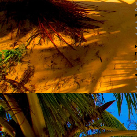
n
Ž
P
p
m
n
K
p
Č
h
n
N
n
p
p
T
k
L
k
z