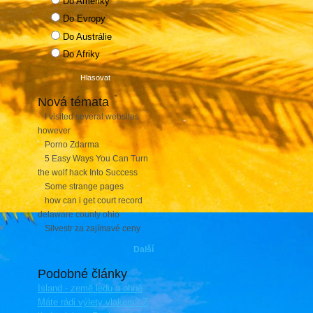
Do Ameriky
Do Evropy
Do Austrálie
Do Afriky
Nová témata
I visited several websites
however
Porno Zdarma
5 Easy Ways You Can Turn
the wolf hack Into Success
Some strange pages
how can i get court record
delaware county ohio
v
Silvestr za zajímavé ceny
Další
Podobné články
Island - země ledu a ohně
Máte rádi výlety vlakem? Z