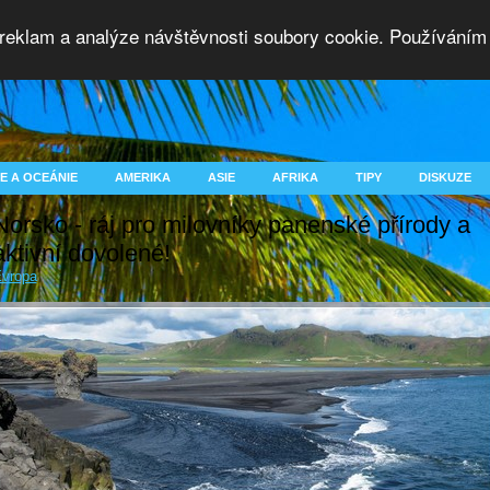
 reklam a analýze návštěvnosti soubory cookie. Používáním 
E A OCEÁNIE
AMERIKA
ASIE
AFRIKA
TIPY
DISKUZE
Norsko - ráj pro milovníky panenské přírody a
aktivní dovolené!
vropa