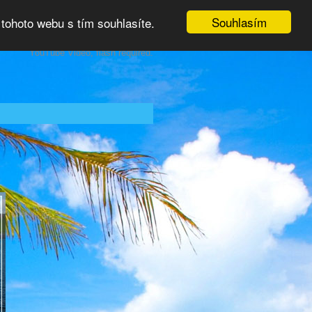
Souhlasím
tohoto webu s tím souhlasíte.
YouTube Video, flash required.