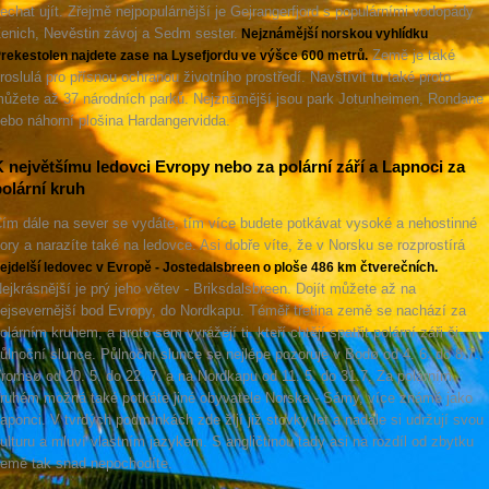
echat ujít. Zřejmě nejpopulárnější je Gejrangerfjord s populárními vodopády
enich, Nevěstin závoj a Sedm sester.
Nejznámější norskou vyhlídku
Země je také
rekestolen najdete zase na Lysefjordu ve výšce 600 metrů.
roslulá pro přísnou ochranou životního prostředí. Navštívit tu také proto
ůžete až 37 národních parků. Nejznámější jsou park Jotunheimen, Rondane
ebo náhorní plošina Hardangervidda.
 největšímu ledovci Evropy nebo za polární září a Lapnoci za
olární kruh
ím dále na sever se vydáte, tím více budete potkávat vysoké a nehostinné
ory a narazíte také na ledovce. Asi dobře víte, že v Norsku se rozprostírá
ejdelší ledovec v Evropě - Jostedalsbreen o ploše 486 km čtverečních.
ejkrásnější je prý jeho větev - Briksdalsbreen. Dojít můžete až na
ejsevernější bod Evropy, do Nordkapu. Téměř třetina země se nachází za
olárním kruhem, a proto sem vyrážejí ti, kteří chtějí spatřit polární záři či
ůlnoční slunce. Půlnoční slunce se nejlépe pozoruje v Bodø od 4. 6. do 8.7., 
romsø od 20. 5. do 22. 7. a na Nordkapu od 11. 5. do 31.7. Za polárním
ruhém možná také potkáte jiné obyvatele Norska - Sámy, více známé jako
aponci. V tvrdých podmínkách zde žijí již stovky let a nadále si udržují svou
ulturu a mluví vlastním jazykem. S angličtinou tady asi na rozdíl od zbytku
emě tak snad nepochodíte.