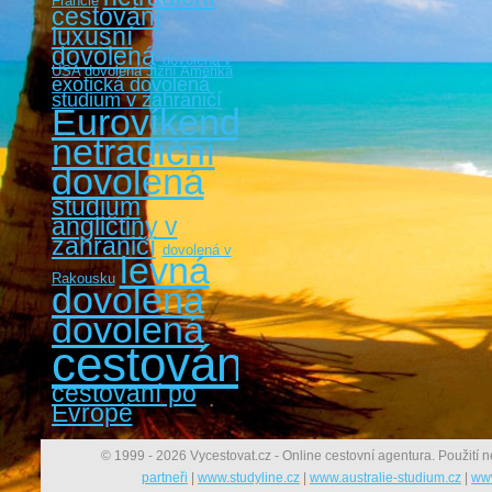
Francie
cestování
luxusní
dovolená
dovolená v
USA
dovolená Jižní Amerika
exotická dovolená
studium v zahraničí
Eurovíkendy
netradiční
dovolená
studium
angličtiny v
zahraničí
dovolená v
levná
Rakousku
dovolená
dovolená
cestování
cestovaní po
Evropě
© 1999 - 2026 Vycestovat.cz - Online cestovní agentura. Použití n
partneři
|
www.studyline.cz
|
www.australie-studium.cz
|
www