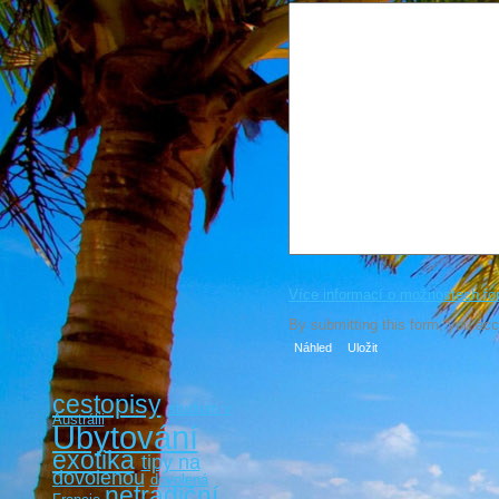
Více informací o možnostech fo
By submitting this form, you ac
cestopisy
studium v
Austrálii
Ubytování
exotika
tipy na
dovolenou
dovolená
netradiční