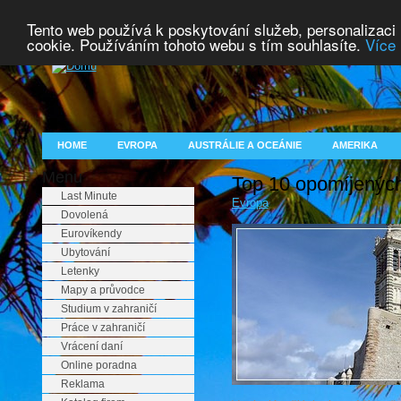
Tento web používá k poskytování služeb, personalizaci
cookie. Používáním tohoto webu s tím souhlasíte.
Více 
HOME
EVROPA
AUSTRÁLIE A OCEÁNIE
AMERIKA
Menu
Top 10 opomíjených
Last Minute
Evropa
Dovolená
Eurovíkendy
Ubytování
Letenky
Mapy a průvodce
Studium v zahraničí
Práce v zahraničí
Vrácení daní
Online poradna
Reklama