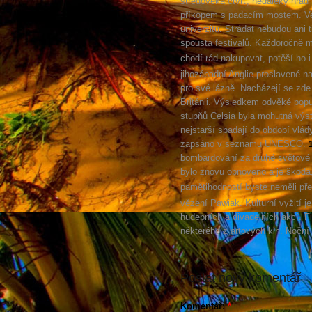
středověká čtvrť, nedaleký hrad
příkopem s padacím mostem. Ve
univerzitu. Strádat nebudou ani t
spousta festivalů. Každoročně mě
chodí rád nakupovat, potěší ho 
jihozápadní Anglie proslavené n
pro své lázně. Nacházejí se zde 
Británii. Výsledkem odvěké popu
stupňů Celsia byla mohutná výst
nejstarší spadají do období vlá
zapsáno v seznamu UNESCO.
bombardování za druhé světové 
bylo znovu obnoveno a je škoda, 
pamětihodností byste neměli pře
vězení Pawiak. Kulturní vyžití j
hudebních a divadelních akcí. F
některého z artových kin. Noční 
Poslat nový komentář
Komentář:
*