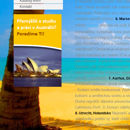
Katalog firem
V minulém článku jsme Vám předs
Kontakt
měst, která se netěší tak velkému
metropole. Podívejte se s námi n
cestách neměli minout.
6. Marsei
město
připsalo na vrub 
Francie
kriminalitou, vylepšuje svou poz
Evropskou metropolí kultury. Mar
jako Bordeaux, Lyon a Toulouse
nabídnout? Oblíbené je skalnaté 
Jejich součástí je i ostrov If s
jako věznice. A právě do této v
Dumase, jež sem uvěznil svého 
také pouliční trhy a bazary, kte
vskutku rozmanité.
7. Aarhus, D
a kulturní centrum, druhé nejv
- Kodani směle konkurovat. Aarh
kulturní a uměleckou scénu a stu
Druhá největší dánská univerzit
Latinskou čtvrť, či živoucí nábř
Nejstarší 
8. Utrecht, Holandsko
středověku potěší ty, kteří chtěj
noční život v jemnějších tónech