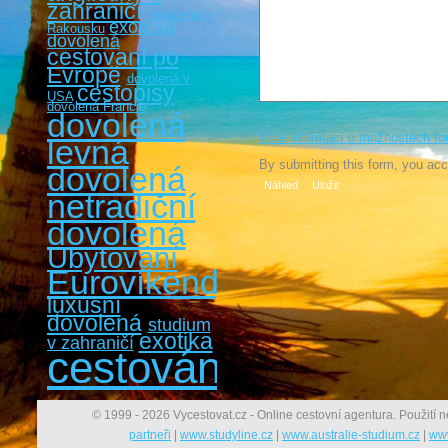
zahraničí
dovolená v
exotická
Rakousku
dovolená
cestovaní po
Evropě
dovolená v
cestopisy
USA
dovolená Francie
dovolená
Více informací o možnostech fo
levná
By submitting this form, you ac
dovolená
netradiční
dovolená
Ubytování
Eurovíkendy
luxusní
dovolená
studium
exotika
v zahraničí
cestování
© 1999 - 2026 Vycestovat.cz - Online cestovní agentura. Použití n
partneři
|
www.studyline.cz
|
www.australie-studium.cz
|
www