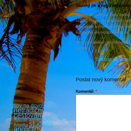
Slunný jih a nejjižnější m
Norsko ale není jen zemí sněhu a
stupňů. Navštivte nejjižnější m
Sjøsanden a malebné uličky mez
Rozhodně ale nezapomeňte na
h
Norsko je ideální pro individuální
vyrazit.
Podívejte se na nabí
Poslat nový komentář
Komentář:
*
tipy na dovolenou
netradiční
cestování
studium v
Austrálii
dovolená Jižní
studium
Amerika
angličtiny v