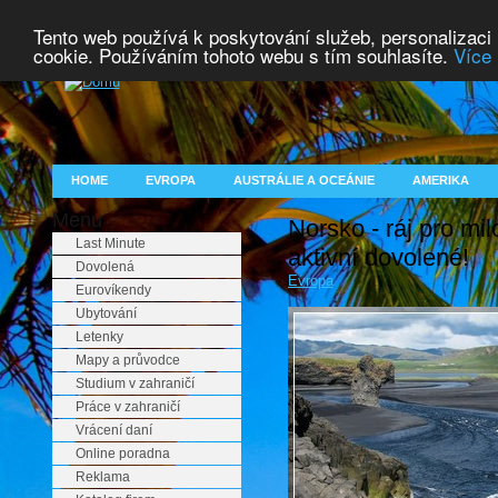
Tento web používá k poskytování služeb, personalizaci
cookie. Používáním tohoto webu s tím souhlasíte.
Více 
HOME
EVROPA
AUSTRÁLIE A OCEÁNIE
AMERIKA
Menu
Norsko - ráj pro mi
Last Minute
aktivní dovolené!
Dovolená
Evropa
Eurovíkendy
Ubytování
Letenky
Mapy a průvodce
Studium v zahraničí
Práce v zahraničí
Vrácení daní
Online poradna
Reklama