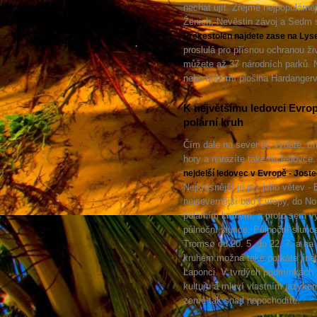
nechat ujít. Zřejmě nejpopulárně
Ženich, Nevěstin závoj a Sedm s
Prekestolen najdete zase na Lys
proslulá pro přísnou ochranou živ
můžete až 37 národních parků. 
nebo náhorní plošina Hardangerv
K největšímu ledovci Evrop
polární kruh
Čím dále na sever se vydáte, tí
hory a narazíte také na ledovce.
nejdelší ledovec v Evropě - Jost
Nejkrásnější je prý jeho větev -
nejsevernější bod Evropy, do No
polárním kruhem, a proto sem vyráž
půlnoční slunce. Půlnoční slunce
Tromsø od 20. 5. do 22. 7. a na
kruhém možná také potkáte jiné
Laponci. V tvrdých podmínkách zd
kulturu a mluví vlastním jazykem
země tak snad nepochodíte.