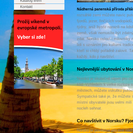
Katalog firem
Kontakt
Nádherná panenská příroda přilá
rozsáhlé zemi můžete navíc puto
fjordů, jezer, řinčících vodopád
týdny, aniž byste narazili na lid
země, však nemusíte být zdatným
zdát. Norsko osloví i milovníky
lidi s uznáním pro kulturní trad
kteří si chtějí pořádně zalovit. 
každý, kdo ji navštíví.
Nejlevnější ubytování v No
Norsko je skutečně rájem pro cest
klid. Vzhledem k velké rozloze s
městech, můžete vskutku putovat
Sympatické také je, že můžete s
místní obyvatelé jsou velmi mil
nocleh sehnat.
Co navštívit v Norsku? Fjor
Norsko je pověstné pro své nádhe