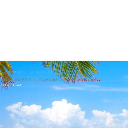
íce informací o možnostech formátování
y submitting this form, you accept the
Mollom privacy policy
.