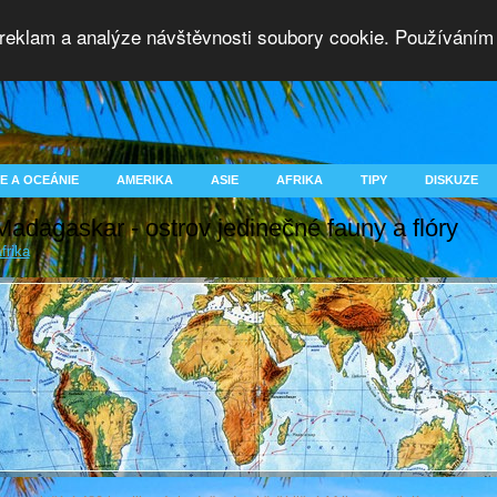
 reklam a analýze návštěvnosti soubory cookie. Používáním 
E A OCEÁNIE
AMERIKA
ASIE
AFRIKA
TIPY
DISKUZE
Madagaskar - ostrov jedinečné fauny a flóry
frika