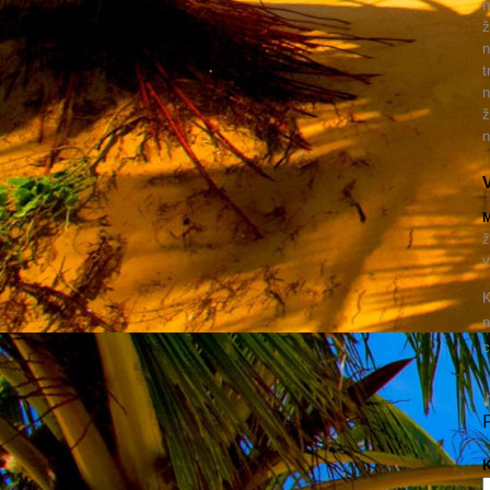
n
ž
n
t
n
ž
n
V
M
ž
v
K
n
c