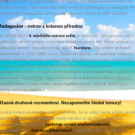
strov ležící 480 km jihovýchodně od pobřeží jižní Afriky považují mnozí za
řírodní div světa. Také sem láká velké množství přírodopisců a etnografů. Pr
vropany byl Madagaskar od nepaměti tajemný, a proto asi tolik přitažlivý.
adagaskar - ostrov s krásnou přírodou
iž vzhled tohoto
je rozmanitý. Jeho povrch tvoří z
4. největšího ostrova světa
elké části náhorní plošina zvrásněná hlubokými koryty řek. Sever ostrova je
ulkanicky aktivní. Vytvořilo se zde pohoří
s nejvyšším vrcholem
Tsaratana
aramokotro o výšce 2886 m.n.m. Sopečnou aktivitu zde dokládají kráterová
ezírka, minerální prameny a horká vřídla, jež přitahují pozornost návštěvníků.
e středu ostrova se vypíná pohoří Ankaratra s nejvyšším bodem
siarfajavena, na jihovýchodě pohoří Andringitra a jihozápadě Isalo, které tvoří
árodní park. Nejkrásnější částí ostrova jsou však písečné pláže a laguny s
zurově modrou vodou. V této oblasti najdete spoustu jeskyní, které jsou z
ětšiny zatím neprobádané.
Úžasná druhová rozmanitost. Nezapomeňte hledat lemury!
ysoká izolace od okolního světa zapříčinila, že se zdejší fauna a flóra vyvíje
aprosto odlišně a s tou africkou nemá vskutku co do činění. Tento fakt
okládá také to, že se zde
a druhů, které
vyskytuje vysoké množství endemitů
inde nenaleznete.
- nejprimitivnější, ale zároveň
Jsou to například lemuři