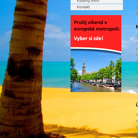
Katalog firem
O
Kontakt
p
E
M
J
v
v
M
j
V
T
n
a
v
V
n
d
j