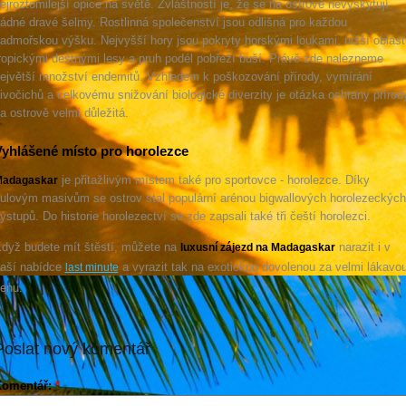
ejroztomilejší opice na světě. Zvláštností je, že se na ostrově nevyskytují
ádné dravé šelmy. Rostlinná společenství jsou odlišná pro každou
admořskou výšku. Nejvyšší hory jsou pokryty horskými loukami, nižší oblast
ropickými deštnými lesy a pruh podél pobřeží buší. Právě zde nalezneme
ejvětší množství endemitů. Vzhledem k poškozování přírody, vymírání
ivočichů a celkovému snižování biologické diverzity je otázka ochrany přírod
a ostrově velmi důležitá.
yhlášené místo pro horolezce
je přitažlivým místem také pro sportovce - horolezce. Díky
adagaskar
ulovým masivům se ostrov stal populární arénou bigwallových horolezeckých
ýstupů. Do historie horolezectví se zde zapsali také tři čeští horolezci.
dyž budete mít štěstí, můžete na
narazit i v
luxusní zájezd na Madagaskar
aší nabídce
a vyrazit tak na exotickou dovolenou za velmi lákavo
last minute
enu.
Poslat nový komentář
Komentář:
*