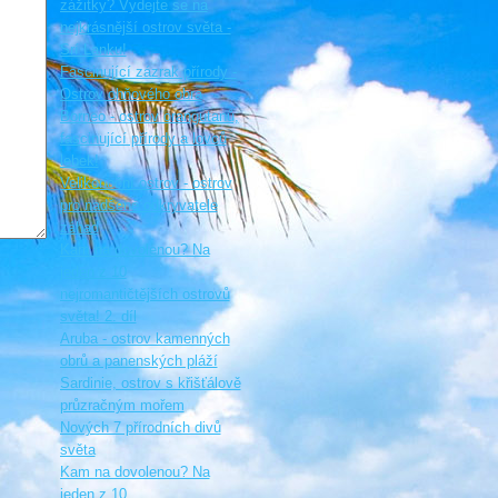
zážitky? Vydejte se na
nejkrásnější ostrov světa -
Srí Lanku!
Fascinující zázrak přírody -
Ostrov ohňového obra
Borneo - ostrov orangutanů,
fascinující přírody a lovců
lebek!
Velikonoční ostrov - ostrov
pro nadšené odkryvatele
záhad
Kam na dovolenou? Na
jeden z 10
nejromantičtějších ostrovů
světa! 2. díl
Aruba - ostrov kamenných
obrů a panenských pláží
Sardinie, ostrov s křišťálově
průzračným mořem
Nových 7 přírodních divů
světa
Kam na dovolenou? Na
jeden z 10