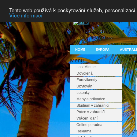
Tento web používá k poskytování služeb, personalizaci
Více informací
HOME
EVROPA
AUSTRÁLI
Menu
Last Minute
A
Dovolená
Eurovíkendy
Ubytování
Letenky
Mapy a průvodce
Studium v zahraničí
Práce v zahraničí
Vrácení daní
Online poradna
Reklama