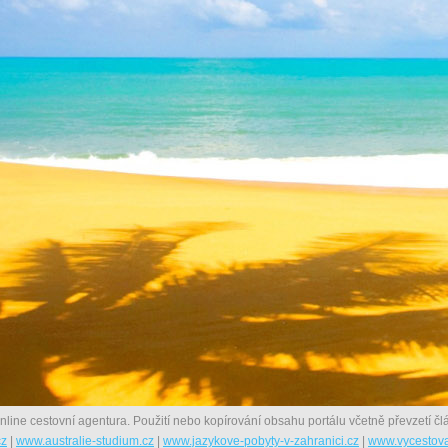
nline cestovní agentura. Použití nebo kopírování obsahu portálu včetně převzetí člá
cz
|
www.australie-studium.cz
|
www.jazykove-pobyty-v-zahranici.cz
|
www.vycestova