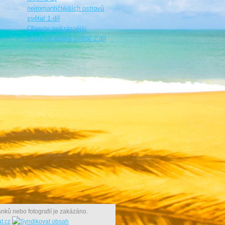
nejromantičtějších ostrovů
světa! 1.díl
Objevte nejkrásnější
sopečná jezera světa! 2.díl
nků nebo fotografií je zakázáno.
t.cz