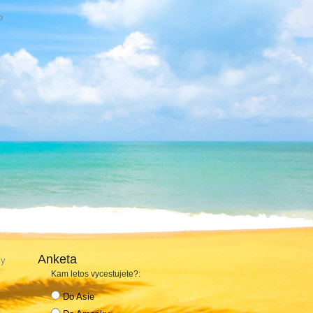
o
Anketa
ly
Kam letos vycestujete?:
Do Asie