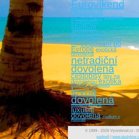
Eurovíkendy
netradiční
cestování
studium
v zahraničí
studium
angličtiny v
zahraničí
dovolená v
cestovaní po
USA
Evropě
exotická
dovolená
netradiční
dovolená
cestopisy
tipy na
exotika
dovolenou
dovolená v Rakousku
levná
dovolená
dovolená Francie
luxusní
dovolená
studium v
Austrálii
© 1999 - 2026 Vycestovat.cz - O
partneři
|
www.studyline.