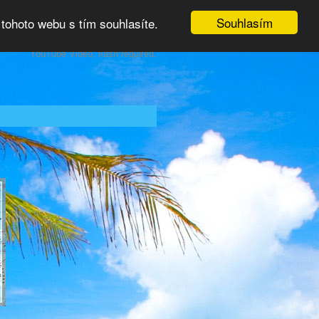
Souhlasím
tohoto webu s tím souhlasíte.
YouTube Video, flash required.