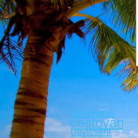
V
B
dovolená
cestování
Ubytování
dovolená Jižní Amerika