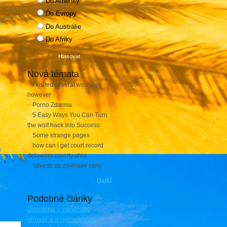
Do Ameriky
Do Evropy
i
Do Austrálie
Do Afriky
y
Nová témata
I visited several websites
however
Porno Zdarma
5 Easy Ways You Can Turn
the wolf hack Into Success
Some strange pages
how can i get court record
u
delaware county ohio
Silvestr za zajímavé ceny
Další
Podobné články
Dovolená v panenské
přírodě a s netradičními