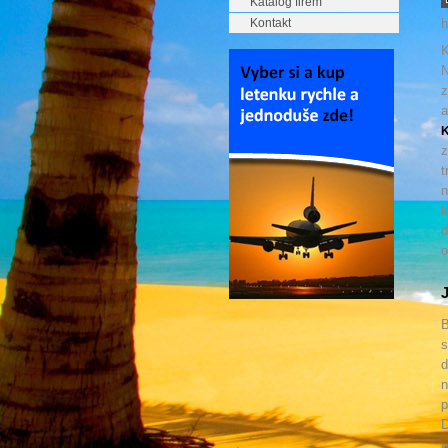
Katalog firem
Kontakt
h
K
N
z
a
z
t
n
k
d
o
B
s
d
n
p
D
o