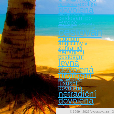
exotická
Jižní Amerika
exotika
dovolená
dovolená
studium v Austrálii
cestovaní po
Evropě
dovolená v
Rakousku
cestování
studium
angličtiny v
zahraničí
netradiční
cestování
levná
dovolená
Ubytování
dovolená v USA
luxusní
dovolená
netradiční
dovolená
© 1999 - 2026 Vycestovat.cz - O