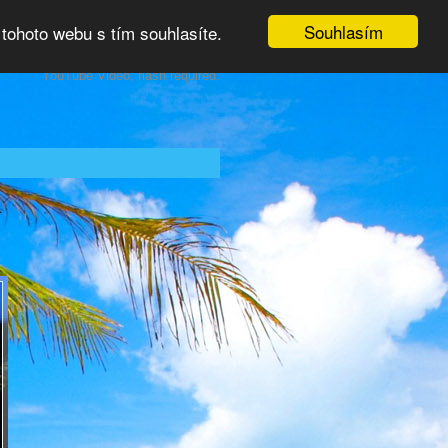
Souhlasím
tohoto webu s tím souhlasíte.
YouTube Video, flash required.
a