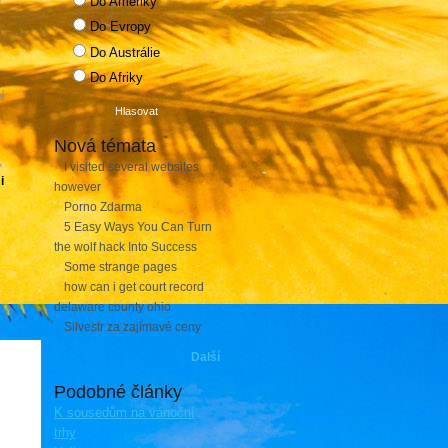
Do Ameriky
Do Evropy
Do Austrálie
Do Afriky
í
Nová témata
,
I visited several websites
i
however
Porno Zdarma
5 Easy Ways You Can Turn
the wolf hack Into Success
Some strange pages
how can i get court record
delaware county ohio
Silvestr za zajímavé ceny
Další
Podobné články
K sousedům na vánoční
trhy