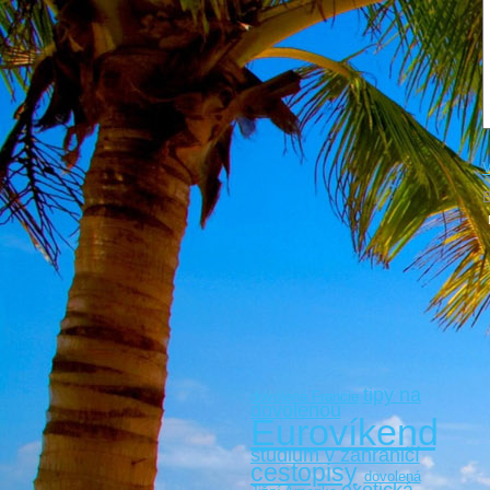
V
B
tipy na
dovolená Francie
dovolenou
Eurovíkendy
studium v zahraničí
cestopisy
dovolená