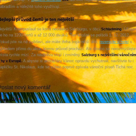
ábradlím a náležitě toho využívají.
ejlepší průvod čertů je ten největší
ejvětší Krampuslauf se koná nedaleko Salzburgu, v obci
. Účastn
Schladming
e ho na 1200 čertů a až 12 000 diváků. Ten letošní se pořádá 1. 12. 2012.
okud jste na ně zvědaví, ale máte třeba bojácnější děti,
s
rezervujte si hotel
ýhledem přímo do ulice, kterou průvod prochází. Ale dlouho se nerozmýšlejte
ísta rychle mizí. Za návštěvu stojí i zmíněný
Salzburg s největšími vánočním
A abyste si atmosféru Vánoc opravdu vychutnali, navštivte tu i
rhy v Evropě.
apličku St. Nikolaus, kde se vůbec poprvé zpívala vánoční píseň Tichá noc.
Poslat nový komentář
Komentář:
*