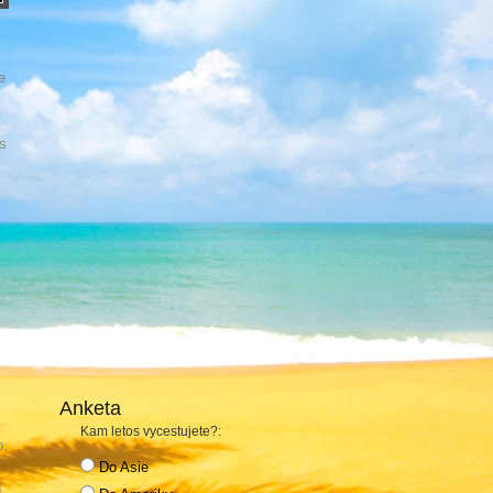
e
s
Anketa
Kam letos vycestujete?:
o.
Do Asie
í