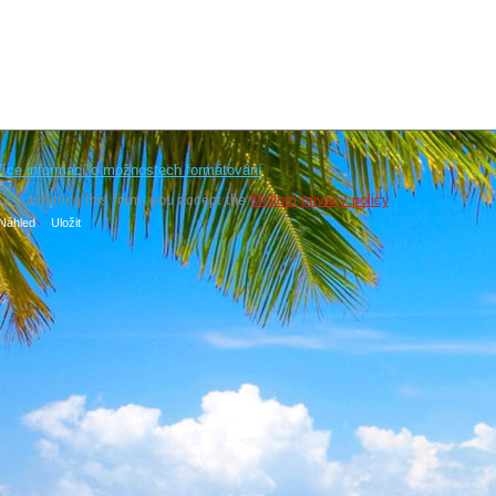
íce informací o možnostech formátování
y submitting this form, you accept the
Mollom privacy policy
.