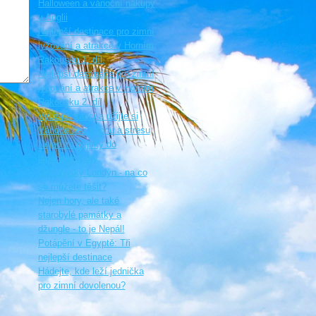
Halloween a vánoční nákupy
v Anglii
Nejlepší destinace pro zimní
lyžování a atrakce v Horním
Rakousku 1. díl.
Nejlepší destinace pro zimní
lyžování a atrakce v Horním
Rakousku 2. díl
Využijte šanci a užijte si
Vánoce bez shonu a stresu
Nejen za pejsky do
japonské Akity
Olympijský Londýn - na co
se můžete těšit?
Nejen hory, ale také
starobylé památky a
džungle - to je Nepál!
Potápění v Egyptě: Tři
nejlepší destinace
Hádejte, kde leží jednička
pro zimní dovolenou?