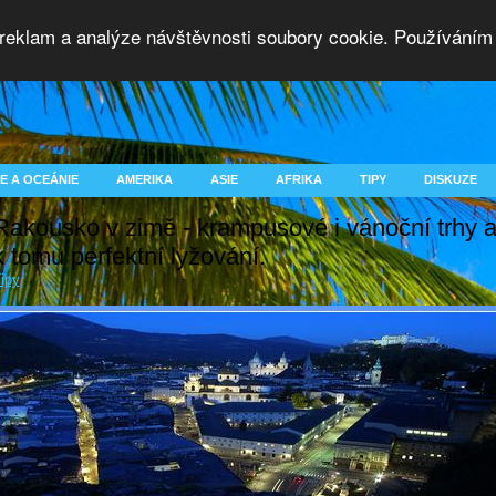
 reklam a analýze návštěvnosti soubory cookie. Používáním 
E A OCEÁNIE
AMERIKA
ASIE
AFRIKA
TIPY
DISKUZE
Rakousko v zimě - krampusové i vánoční trhy 
k tomu perfektní lyžování.
ipy