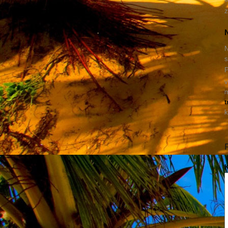
z
N
N
s
P
v
m
t
k