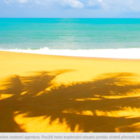
nline cestovní agentura. Použití nebo kopírování obsahu portálu včetně převzetí člá