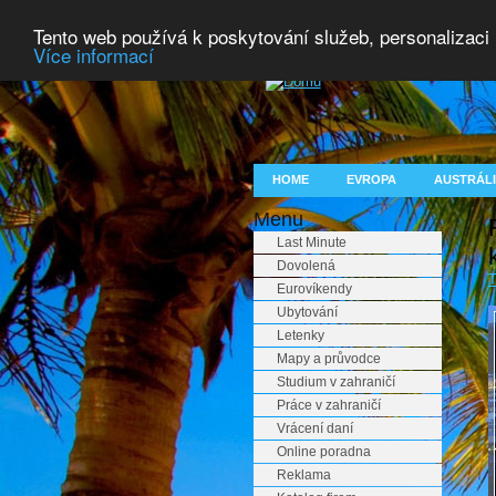
Tento web používá k poskytování služeb, personalizaci
Více informací
HOME
EVROPA
AUSTRÁLI
Menu
Last Minute
Dovolená
T
Eurovíkendy
Ubytování
Letenky
Mapy a průvodce
Studium v zahraničí
Práce v zahraničí
Vrácení daní
Online poradna
Reklama