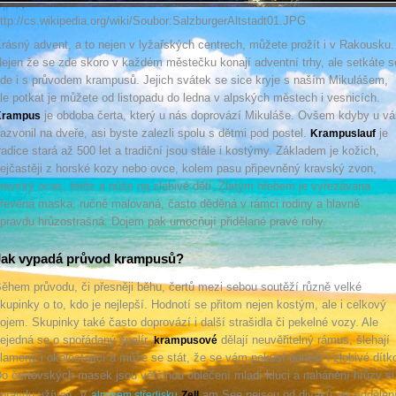
ttp://cs.wikipedia.org/wiki/Soubor:SalzburgerAltstadt01.JPG
rásný advent, a to nejen v lyžařských centrech, můžete prožít i v Rakousku.
ejen že se zde skoro v každém městečku konají adventní trhy, ale setkáte s
de i s průvodem krampusů. Jejich svátek se sice kryje s naším Mikulášem,
le potkat je můžete od listopadu do ledna v alpských městech i vesnicích.
je obdoba čerta, který u nás doprovází Mikuláše. Ovšem kdyby u vá
Krampus
azvonil na dveře, asi byste zalezli spolu s dětmi pod postel.
je
Krampuslauf
radice stará až 500 let a tradiční jsou stále i kostýmy. Základem je kožich,
ejčastěji z horské kozy nebo ovce, kolem pasu připevněný kravský zvon,
ravský ocas, řetěz a nůše na zlobivé děti. Zlatým hřebem je vyřezávaná
řevěná maska, ručně malovaná, často děděná v rámci rodiny a hlavně
pravdu hrůzostrašná. Dojem pak umocňují přidělané pravé rohy.
Jak vypadá průvod krampusů?
ěhem průvodu, či přesněji běhu, čertů mezi sebou soutěží různě velké
kupinky o to, kdo je nejlepší. Hodnotí se přitom nejen kostým, ale i celkový
ojem. Skupinky také často doprovází i další strašidla či pekelné vozy. Ale
ejedná se o spořádaný špalír,
dělají neuvěřitelný rámus, šlehají
krampusové
lameny i okolostojící a může se stát, že se vám pokusí odnést i zlobivé dítk
o čertovských masek jsou většinou oblečení mladí kluci a nahánění hrůzy si
pravdu užívají. V
am See nejsou od diváků ani oddělen
alpském středisku
Zell