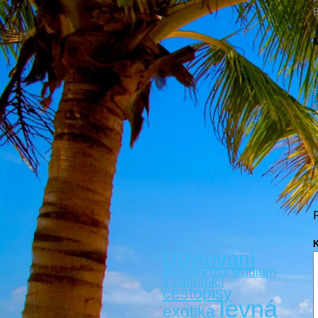
B
M
M
n
P
K
v
M
s
Ubytování
studium
dovolená v USA
v zahraničí
cestopisy
levná
exotika