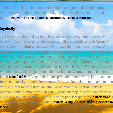
 předchozích článcích jsme prozkoumali šest nejromantičtějších ostrovů
věta. Nyní vám přiblížíme poslední čtyři nejčarovnější destinace z celé
esítky.
Podíváme se na Seychelly, Barbados, Filipíny a Mauritius.
eychelly
rvní objevitelé Seychell se domnívali, že ostrovy bývaly oním pověstným
emským rájem. Dodnes je toto souostroví čítající na 115 ostrovů řazeno k
ejkrásnějším místům a nejkouzelnějším exotickým destinacím světa. S
strovy roztroušenými v Indickém oceánu jsou spojovány také různé záhady.
ášnivě se debatuje o tom, zda souostroví bylo pozůstatkem dávného
ontinentu, jenž spojoval Afriku s Asií, a zda světoznámá přírodní rezervace
allée de Mai na ostrově Praslin vskutku bývala biblickým Edenem. Ať to tak
ylo nebo ne, vy si zde jako v ráji připadat budete. Ostrovy lemují kilometry
louhé
a tyrkysově modré, průzračné moře. Místy je tato scenéri
písčité pláže
řerušena skalisky červenočerné barvy. Díky značné odloučenosti od okolního
věta je místní fauna a flora unikátní. Na ostrovech se nachází několik
árodních parků a chráněných oblastí. Tím nejznámějším je zmiňovaný Valée
e Mai s vysokými palmami coco de mer. Nejpopulárnější je asi
ostrov Mahé
ilým koloniálním městem Victoria a
ostrov La Digue s nejčistšími a nejhezčím
lážemi.