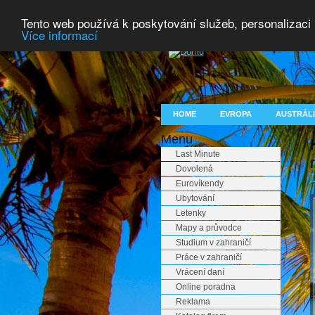
Tento web používá k poskytování služeb, personalizaci
Více informací
HOME
EVROPA
AUSTRÁLI
Menu
Last Minute
Dovolená
T
Eurovíkendy
Ubytování
Letenky
Mapy a průvodce
Studium v zahraničí
Práce v zahraničí
Vrácení daní
Online poradna
Reklama