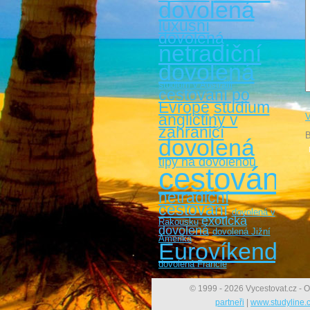
dovolená
luxusní
dovolená
netradiční
dovolená
studium v Austrálii
cestovaní po
Evropě
studium
angličtiny v
V
zahraničí
B
dovolená
tipy na dovolenou
cestování
netradiční
cestování
dovolená v
exotická
Rakousku
dovolená
dovolená Jižní
Amerika
Eurovíkendy
dovolená Francie
© 1999 - 2026 Vycestovat.cz - O
partneři
|
www.studyline.