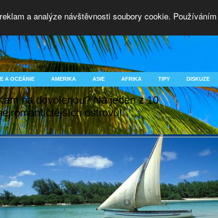
 reklam a analýze návštěvnosti soubory cookie. Používáním 
E A OCEÁNIE
AMERIKA
ASIE
AFRIKA
TIPY
DISKUZE
Kam na dovolenou? Na jeden z 10
nejromantičtějších ostrovů!
ipy