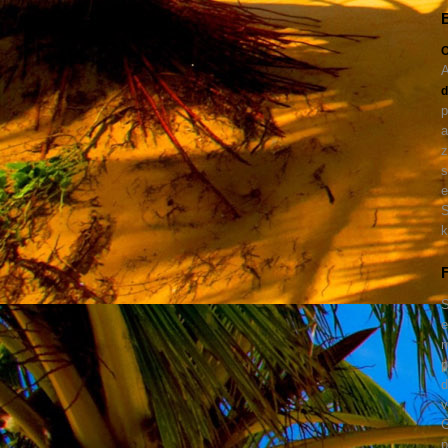
O
A
d
p
a
z
s
e
S
k
F
S
e
m
p
d
v
G
p