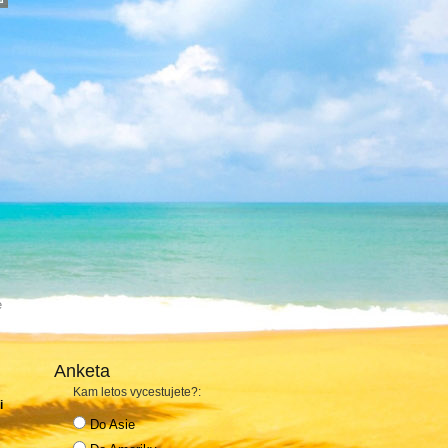
e
Anketa
s
Kam letos vycestujete?:
i
Do Asie