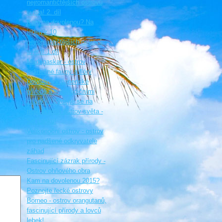
nejromantičtějších ostrovů
světa! 2. díl
Kam na dovolenou? Na
jeden z 10
nejromantičtějších ostrovů
světa! 1.díl
.
Madagaskar - ostrov
jedinečné fauny a flóry
i
Dovolená v panenské
přírodě a s netradičními
zážitky? Vydejte se na
nejkrásnější ostrov světa -
Srí Lanku!
Velikonoční ostrov - ostrov
pro nadšené odkryvatele
záhad
Fascinující zázrak přírody -
Ostrov ohňového obra
Kam na dovolenou 2015?
Poznejte řecké ostrovy
Borneo - ostrov orangutanů,
fascinující přírody a lovců
lebek!