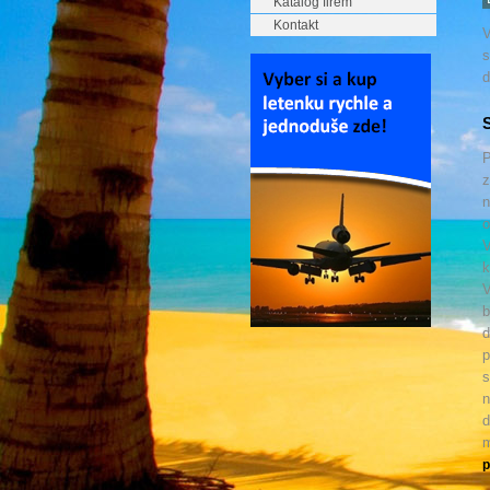
Katalog firem
Kontakt
V
s
d
S
P
z
n
o
V
k
V
b
d
p
s
n
d
m
p