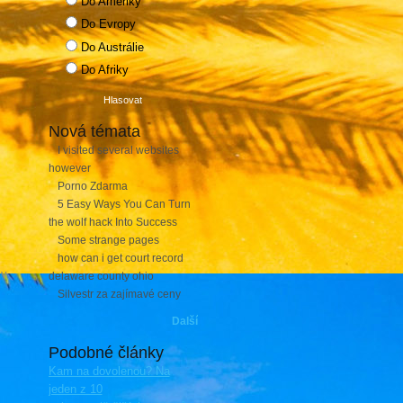
Do Ameriky
Do Evropy
Do Austrálie
Do Afriky
Nová témata
I visited several websites
however
Porno Zdarma
5 Easy Ways You Can Turn
the wolf hack Into Success
Some strange pages
how can i get court record
 v
delaware county ohio
Silvestr za zajímavé ceny
Další
Podobné články
Kam na dovolenou? Na
jeden z 10