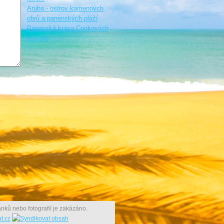
Aruba - ostrov kamenných
obrů a panenských pláží
Panenská krása Cookových
ostrovů
nků nebo fotografií je zakázáno.
t.cz