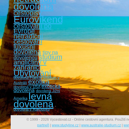
dovolená
cestopisy
Eurovíkendy
cestovaní po
Evropě
netradiční
cestování
luxusní
dovolená
tipy na
studium
dovolenou
angličtiny v
zahraničí
Ubytování
dovolená Francie
studium v
exotika
Austrálii
exotická
dovolená v USA
dovolená
dovolená Jižní
levná
Amerika
dovolená
dovolená v Rakousku
© 1999 - 2026 Vycestovat.cz - Online cestovní agentura. Použití n
partneři
|
www.studyline.cz
|
www.australie-studium.cz
|
www