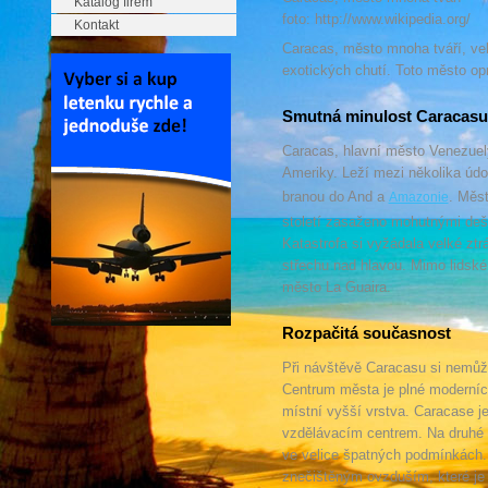
Katalog firem
foto: http://www.wikipedia.org/
Kontakt
Caracas, město mnoha tváří, velk
exotických chutí. Toto město op
Smutná minulost Caracasu
Caracas, hlavní město Venezuely
Ameriky. Leží mezi několika údo
branou do And a
. Měst
Amazonie
století zasaženo mohutnými dešt
Katastrofa si vyžádala velké ztrát
střechu nad hlavou. Mimo lidské
město La Guaira.
Rozpačitá současnost
Při návštěvě Caracasu si nemůže
Centrum města je plné moderních 
místní vyšší vrstva. Caracase je
vzdělávacím centrem. Na druhé st
ve velice špatných podmínkách. 
znečištěným ovzduším, které je