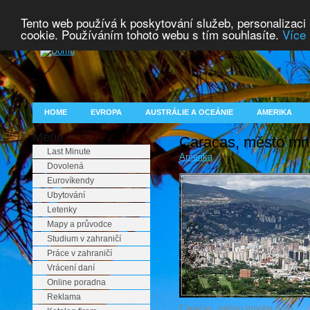
Tento web používá k poskytování služeb, personalizaci
cookie. Používáním tohoto webu s tím souhlasíte.
Více 
HOME
EVROPA
AUSTRÁLIE A OCEÁNIE
AMERIKA
Menu
Caracas, město mno
Last Minute
Amerika
Dovolená
Eurovíkendy
Ubytování
Letenky
Mapy a průvodce
Studium v zahraničí
Práce v zahraničí
Vrácení daní
Online poradna
Reklama
Caracas, město mnoha tváří