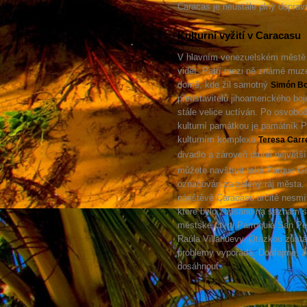
Caracas je neustále plný doprav
Kulturní vyžití v Caracasu
V hlavním venezuelském městě s
vidět. Patří mezi ně známé mu
domě, kde žil samotný
Simón Bo
představitelů jihoamerického bo
stále velice uctíván. Po osvobod
kulturní památkou je památník P
kulturním komplexu
Teresa Carr
divadlo a zároveň druhé největší
můžete navštívit také Parque Ge
označován za zelený ráj města. M
návštěvě Caracasu určitě nesmí
které bylo zapsáno na seznam 
městské čtvrti Parroquia San Pe
Raúla Villanuevy. Otázkou zůstá
problémy vypořádá. Doufejme, že 
dosáhnout.