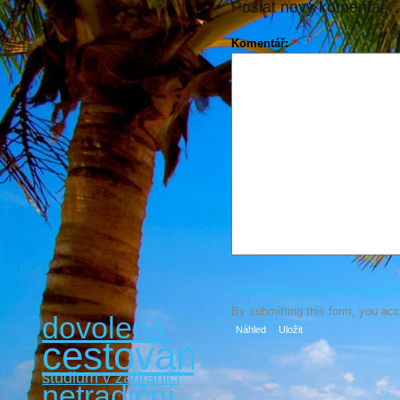
Poslat nový komentář
Komentář:
*
Více informací o možnostech fo
By submitting this form, you ac
dovolená
cestování
studium v zahraničí
netradiční