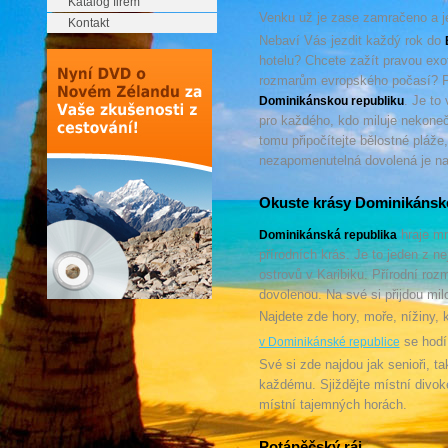
Katalog firem
Venku už je zase zamračeno a 
Kontakt
Nebaví Vás jezdit každý rok do
hotelu? Chcete zažít pravou exo
rozmarům evropského počasí? Pa
. Je to
Dominikánskou republiku
pro každého, kdo miluje nekoneč
tomu připočítejte bělostné pláže
nezapomenutelná dovolená je na
Okuste krásy Dominikánské
hraje mn
Dominikánská republika
přírodních krás. Je to jeden z n
ostrovů v Karibiku. Přírodní rozm
dovolenou. Na své si přijdou mil
Najdete zde hory, moře, nížiny, 
se hodí 
v Dominikánské republice
Své si zde najdou jak senioři, t
každému. Sjiždějte místní divoké
místní tajemných horách.
Potápěčský ráj.