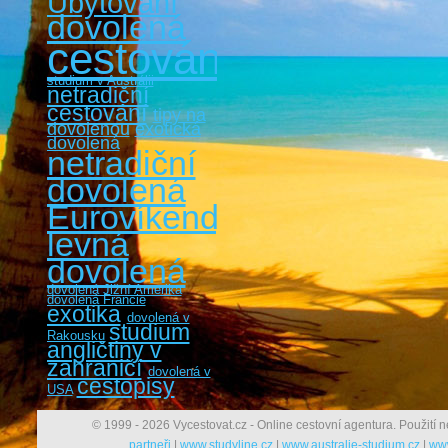
Ubytování
dovolená
cestování
studium v Austrálii
netradiční
cestování
tipy na
dovolenou
exotická
dovolená
netradiční
dovolená
Eurovíkendy
levná
dovolená
dovolená Jižní Amerika
dovolená Francie
exotika
dovolená v
studium
Rakousku
angličtiny v
zahraničí
dovolená v
cestopisy
USA
© 1999 - 2026 Vycestovat.cz - Online cestovní agentura. Použití n
partneři
|
www.studyline.cz
|
www.australie-studium.cz
|
www