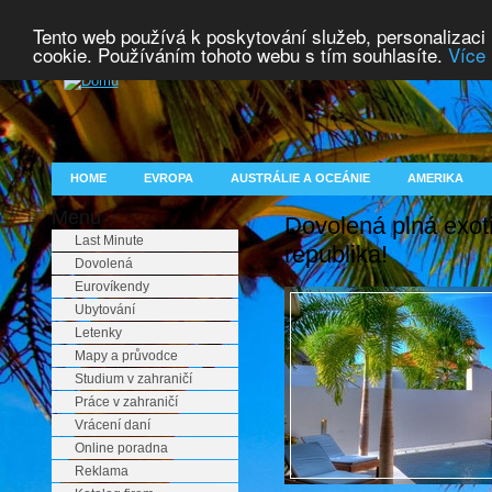
Tento web používá k poskytování služeb, personalizaci
cookie. Používáním tohoto webu s tím souhlasíte.
Více 
HOME
EVROPA
AUSTRÁLIE A OCEÁNIE
AMERIKA
Menu
Dovolená plná exot
Last Minute
republika!
Dovolená
Eurovíkendy
Ubytování
Letenky
Mapy a průvodce
Studium v zahraničí
Práce v zahraničí
Vrácení daní
Online poradna
Reklama