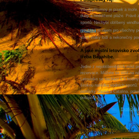
Všudypřítomný je písek a moře.
duny a nedotčené pláže. Právě z
sportů. Nechybí oblíbený windfsu
je rájem pro všechny p
republika
staré vraky lodí a nekonečný p
A jaké místní letovisko zv
třeba Bayahibe.
Jedno z nejoblíbenějších míst pr
rezervace. Můžete se těšit na n
Letovisko se nachází 1,5 hodiny
širokou nabídku vodních sportů.
ostrůvky Saona a Catalina, právě
potápění.
Exotická 
Poslat nový komentář