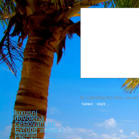
Komentář:
*
Více informací o možnostech fo
By submitting this form, you ac
luxusní
dovolená
cestovaní po
Evropě
studium v
zahraničí