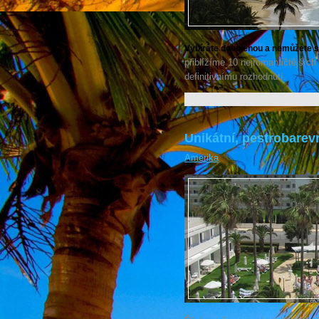
Vybíráte dovolenou a nemůžete s
přiblížíme 10 nejromantičtějšíc
definitivnímu rozhodnutí.
Unikátní, pestrobare
Amerika