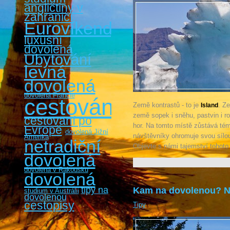
angličtiny v
zahraničí
Eurovíkendy
luxusní
dovolená
Ubytování
levná
dovolená
dovolená Francie
cestování
Země kontrastů - to je
. Z
Island
země sopek i sněhu, pastvin i r
cestovaní po
hor. Na tomto místě zůstává té
Evropě
dovolená Jižní
návštěvníky ohromuje svou sílou,
Amerika
netradiční
Objevte s námi tajemství tohoto
dovolená
dovolená v Rakousku
dovolená
tipy na
Kam na dovolenou? Na
studium v Austrálii
dovolenou
cestopisy
Tipy