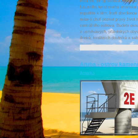
Říká se, že opravdová Kuba začí
luxusního turistického letoviska 
nepatříte k těm, kteří dovolenou
máte-li chuť poznat pravý život 
centrálního ostrova. Budete okou
z usměvavých, přátelských obyv
drinků, kvalitních doutníků a sal
Aruba - ostrov kamen
Amerika