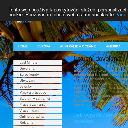
Tento web používá k poskytování služeb, personalizaci
cookie. Používáním tohoto webu s tím souhlasíte.
Více 
HOME
EVROPA
AUSTRÁLIE A OCEÁNIE
AMERIKA
Menu
luxusní dovolená
Last Minute
Čechy láká nejvíce
luxusní dov
Dovolená
můžou dopřát luxus pěti hvězdičk
Eurovíkendy
někoho láká
luxusní dovolená
v
levně, na poslední chvíli, formo
Ubytování
chcete svou dovolenou vybrat do 
Letenky
najít dovolenou do místa, kam 
zájezdy
jsou levné a často se vá
Mapy a průvodce
slevou. Je jedno jestli vás láká
e
Studium v zahraničí
dovolenou v Chorvatsku
. Zde 
Práce v zahraničí
kde se vaše vysněná
dovolená
Vrácení daní
Jak vypadá černá perl
Online poradna
ocenění
Reklama