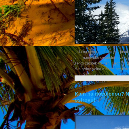
„Jdu na sever a jdu na jih,“ jása
cimrmanovské divadelní hry, když
Tento zážitek už není Čechům ne
dva týdny volna a sedm set tisíc
Kam na dovolenou? Na
ostrovů!
Tipy