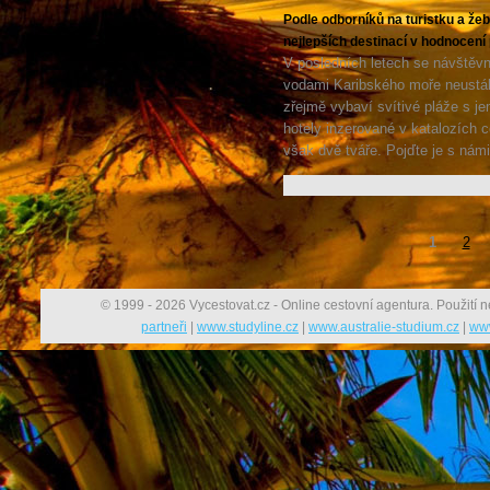
Podle odborníků na turistku a ž
nejlepších destinací v hodnocení 
V posledních letech se návštěv
vodami Karibského moře neustál
zřejmě vybaví svítivé pláže s 
hotely inzerované v katalozích 
však dvě tváře. Pojďte je s námi 
1
2
© 1999 - 2026 Vycestovat.cz - Online cestovní agentura. Použití n
partneři
|
www.studyline.cz
|
www.australie-studium.cz
|
www