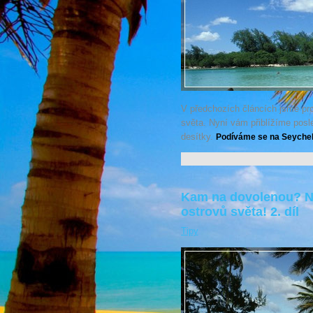
V předchozích článcích jsme pro
světa. Nyní vám přiblížíme posle
desítky.
Podíváme se na Seychelly
Kam na dovolenou? Na
ostrovů světa! 2. díl
Tipy