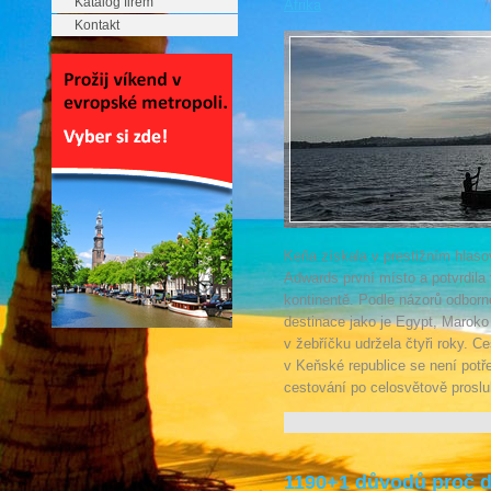
Katalog firem
Afrika
Kontakt
Keňa získala v prestižním hlaso
Adwards první místo a potvrdila 
kontinentě. Podle názorů odborné
destinace jako je Egypt, Maroko 
v žebříčku udržela čtyři roky. Ce
v Keňské republice se není potř
cestování po celosvětově proslu
1190+1 důvodů proč d