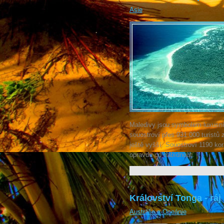
Asie
Maledivy jsou symbolem luxusní 
souostroví přes 931 000 turistů 
ještě vyšší. Souostroví 1190 k
opravdu co nabídnout.
Království Tonga - ráj
Austrálie a Oceánie