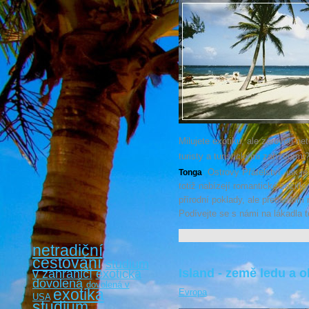
Milujete exotiku, ale zároveň ne
turisty a turistickými zařízením
. Ostrovy Přátelství, jak 
Tonga
totiž nabízejí romantické zážitk
přírodní poklady, ale především
Podívejte se s námi na lákadla t
netradiční
cestování
studium
Island - země ledu a 
v zahraničí
exotická
dovolená
dovolená v
exotika
Evropa
USA
studium