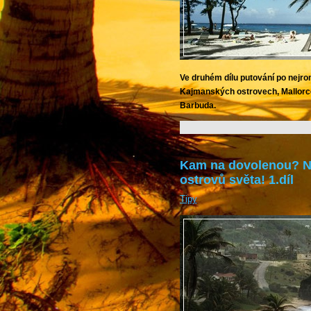
Ve druhém dílu putování po nejro
Kajmanských ostrovech, Mallorce
Barbuda.
Kam na dovolenou? Na
ostrovů světa! 1.díl
Tipy