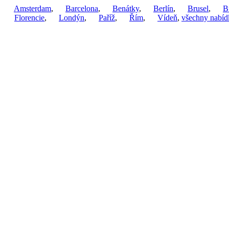
Amsterdam
,
Barcelona
,
Benátky
,
Berlín
,
Brusel
,
B
Florencie
,
Londýn
,
Paříž
,
Řím
,
Vídeň
,
všechny nabíd